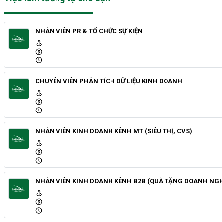
NHÂN VIÊN PR & TỔ CHỨC SỰ KIỆN
CHUYÊN VIÊN PHÂN TÍCH DỮ LIỆU KINH DOANH
NHÂN VIÊN KINH DOANH KÊNH MT (SIÊU THỊ, CVS)
NHÂN VIÊN KINH DOANH KÊNH B2B (QUÀ TẶNG DOANH NGH