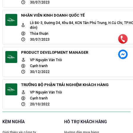
30/07/2023
NHÂN VIÊN KINH DOANH QUỐC TẾ
Lô B4-3, Đường D4, Khu B4, KCN Tân Phú Trung, H.Củ Chi, TP.H
đón)
Thỏa thuận
30/07/2023
PRODUCT DEVELOPMENT MANAGER
VP Nguyễn Văn Trỗi
Cạnh tranh
30/12/2022
TRƯỞNG BỘ PHẬN TRẢI NGHIỆM KHÁCH HÀNG
VP Nguyễn Văn Trỗi
Cạnh tranh
20/10/2022
KỀM NGHĨA
HỖ TRỢ KHÁCH HÀNG
Giới thiệu về công ty
Hướng dẫn mua hàng