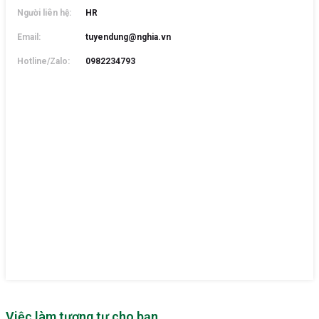
Người liên hệ:
HR
Email:
tuyendung@nghia.vn
Hotline/Zalo:
0982234793
Việc làm tương tự cho bạn