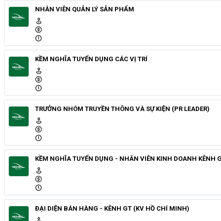
NHÂN VIÊN QUẢN LÝ SẢN PHẨM
KỀM NGHĨA TUYỂN DỤNG CÁC VỊ TRÍ
TRƯỞNG NHÓM TRUYỀN THÔNG VÀ SỰ KIỆN (PR LEADER)
KỀM NGHĨA TUYỂN DỤNG - NHÂN VIÊN KINH DOANH KÊNH GT
ĐẠI DIỆN BÁN HÀNG - KÊNH GT (KV HỒ CHÍ MINH)