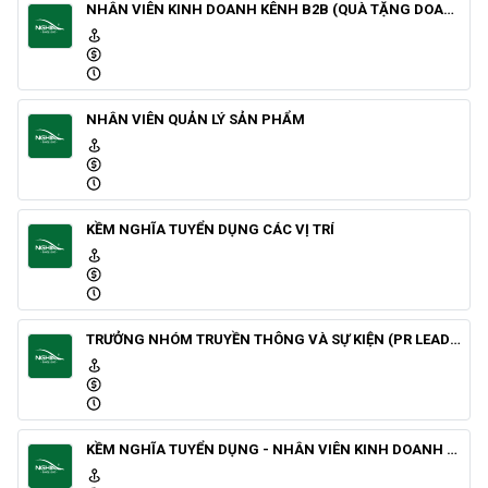
NHÂN VIÊN KINH DOANH KÊNH B2B (QUÀ TẶNG DOANH NGHIỆP)
NHÂN VIÊN QUẢN LÝ SẢN PHẨM
KỀM NGHĨA TUYỂN DỤNG CÁC VỊ TRÍ
TRƯỞNG NHÓM TRUYỀN THÔNG VÀ SỰ KIỆN (PR LEADER)
KỀM NGHĨA TUYỂN DỤNG - NHÂN VIÊN KINH DOANH KÊNH GT (TẠI HÀ NỘI)