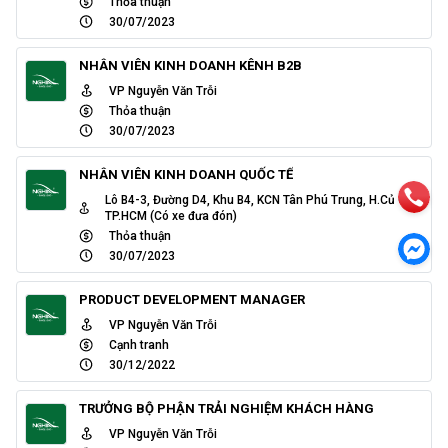
Thỏa thuận
30/07/2023
NHÂN VIÊN KINH DOANH KÊNH B2B
VP Nguyễn Văn Trỗi
Thỏa thuận
30/07/2023
NHÂN VIÊN KINH DOANH QUỐC TẾ
Lô B4-3, Đường D4, Khu B4, KCN Tân Phú Trung, H.Củ Chi,
TP.HCM (Có xe đưa đón)
Thỏa thuận
30/07/2023
PRODUCT DEVELOPMENT MANAGER
VP Nguyễn Văn Trỗi
Cạnh tranh
30/12/2022
TRƯỞNG BỘ PHẬN TRẢI NGHIỆM KHÁCH HÀNG
VP Nguyễn Văn Trỗi