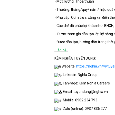
- Mức lương: Thỏa thuận
- Thưởng: tháng/quý/ năm/ hiệu quả 
- Phụ cấp: Cơm trưa, xăng xe, điện th
- Các chế độ phúc lợi khác như: BHXH,
- Được tham gia đào tạo lớp kỹ năng o
- Được đào tạo, hướng dẫn trong thời
Liên hệ:
KỀM NGHĨA TUYỂN DỤNG:
Website:
https://nghia.vn/vi/tuy
Linkedin: Nghĩa Group
FanPage: Kem Nghĩa Careers
Email: tuyendung@nghia.vn
Mobile: 0982 234 793
Zalo (online): 0937 836 277