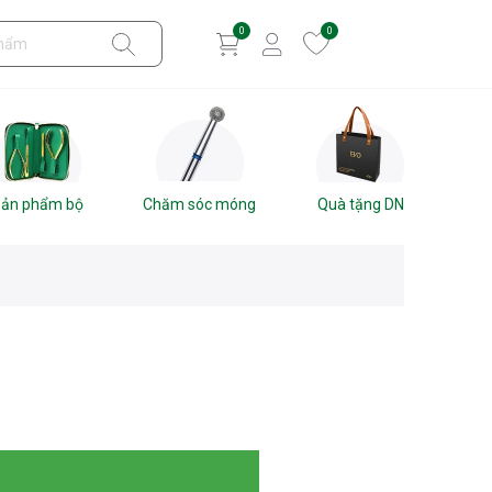
0
0
ản phẩm bộ
Chăm sóc móng
Quà tặng DN