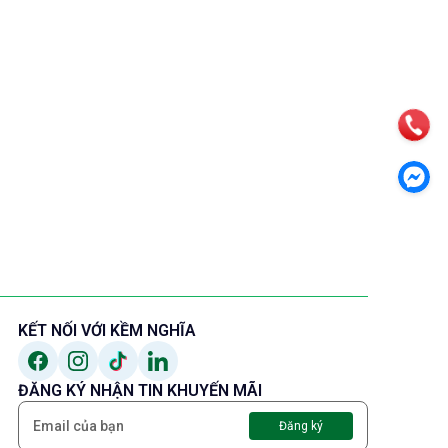
29.01.2026 -
CHUYÊN VI
XEM CHI TI
KẾT NỐI VỚI KỀM NGHĨA
ĐĂNG KÝ NHẬN TIN KHUYẾN MÃI
Đăng ký