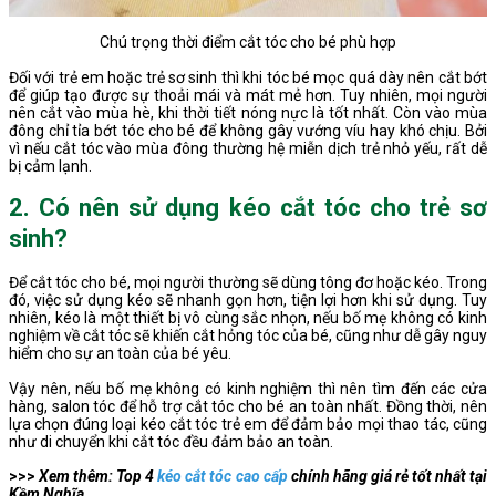
Chú trọng thời điểm cắt tóc cho bé phù hợp
Đối với trẻ em hoặc trẻ sơ sinh thì khi tóc bé mọc quá dày nên cắt bớt
để giúp tạo được sự thoải mái và mát mẻ hơn. Tuy nhiên, mọi người
nên cắt vào mùa hè, khi thời tiết nóng nực là tốt nhất. Còn vào mùa
đông chỉ tỉa bớt tóc cho bé để không gây vướng víu hay khó chịu. Bởi
vì nếu cắt tóc vào mùa đông thường hệ miễn dịch trẻ nhỏ yếu, rất dễ
bị cảm lạnh.
2. Có nên sử dụng kéo cắt tóc cho trẻ sơ
sinh?
Để cắt tóc cho bé, mọi người thường sẽ dùng tông đơ hoặc kéo. Trong
đó, việc sử dụng kéo sẽ nhanh gọn hơn, tiện lợi hơn khi sử dụng. Tuy
nhiên, kéo là một thiết bị vô cùng sắc nhọn, nếu bố mẹ không có kinh
nghiệm về cắt tóc sẽ khiến cắt hỏng tóc của bé, cũng như dễ gây nguy
hiểm cho sự an toàn của bé yêu.
Vậy nên, nếu bố mẹ không có kinh nghiệm thì nên tìm đến các cửa
hàng, salon tóc để hỗ trợ cắt tóc cho bé an toàn nhất. Đồng thời, nên
lựa chọn đúng loại kéo cắt tóc trẻ em để đảm bảo mọi thao tác, cũng
như di chuyển khi cắt tóc đều đảm bảo an toàn.
>>>
Xem thêm: Top 4
kéo cắt tóc cao cấp
chính hãng giá rẻ tốt nhất tại
Kềm Nghĩa