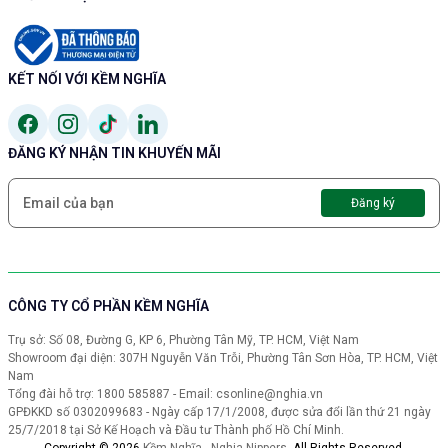
KẾT NỐI VỚI KỀM NGHĨA
ĐĂNG KÝ NHẬN TIN KHUYẾN MÃI
Đăng ký
CÔNG TY CỔ PHẦN KỀM NGHĨA
Trụ sở: Số 08, Đường G, KP 6, Phường Tân Mỹ, TP. HCM, Việt Nam
Showroom đại diện: 307H Nguyễn Văn Trỗi, Phường Tân Sơn Hòa, TP. HCM, Việt
Nam
Tổng đài hỗ trợ: 1800 585887 - Email: csonline@nghia.vn
GPĐKKD số 0302099683 - Ngày cấp 17/1/2008, được sửa đổi lần thứ 21 ngày
25/7/2018 tại Sở Kế Hoạch và Đầu tư Thành phố Hồ Chí Minh.