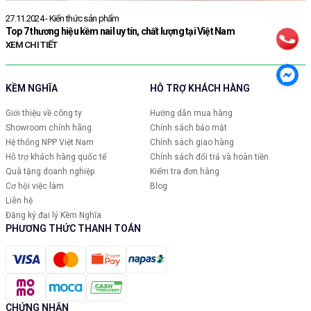
27.11.2024 - Kiến thức sản phẩm
0
Top 7 thương hiệu kềm nail uy tín, chất lượng tại Việt Nam
H
d
XEM CHI TIẾT
X
KỀM NGHĨA
HỖ TRỢ KHÁCH HÀNG
Giới thiệu về công ty
Hướng dẫn mua hàng
Showroom chính hãng
Chính sách bảo mật
Hệ thống NPP Việt Nam
Chính sách giao hàng
Hỗ trợ khách hàng quốc tế
Chính sách đổi trả và hoàn tiền
Quà tặng doanh nghiệp
Kiểm tra đơn hàng
Cơ hội việc làm
Blog
Liên hệ
Đăng ký đại lý Kềm Nghĩa
PHƯƠNG THỨC THANH TOÁN
CHỨNG NHẬN