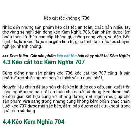
Kéo cắt tóc không gỉ 706
Nhắc đến những sản phẩm kéo cắt tóc an toàn, chắc hẳn nhiều tay
thợ vàng sẽ nghĩ đến dòng kéo Kềm Nghĩa 706. Sản phẩm được làm
hoàn toàn từ thép cao cấp không gỉ, chống cong vênh, va đập. Bên
cạnh đó, lưỡi kéo được mài giũa tinh tế, giúp trình tạo mẫu tóc chuyên
nghiệp, nhanh chóng.
>>> Xem thêm: Các sản phẩm
kéo cắt tóc
bán chạy nhất tại Kềm Nghĩa
4.3 Kéo cắt tóc Kềm Nghĩa 707
Cũng giống như sản phẩm kéo 706, kéo cắt tóc 707 cũng là sản
phẩm được nhiều người thợ yêu thích và sử dụng nhất.
Nguyên liệu chính để tạo nên chiếc kéo là thép cao cấp, sản xuất trên
công nghệ xi mạ bạc, rất an toàn cho người sử dụng. Kéo được thiết
kế đơn giản kết hợp cùng với những đường nét mạnh mẽ, giúp cho
sản phẩm vừa sang trọng nhưng cũng không kém phần chắc chắn.
Lưỡi kéo 707 được mài sắc bén, đảm bảo đường cắt dứt khoát trong
quá trình sử dụng.
4.4 Kéo Kềm Nghĩa 704