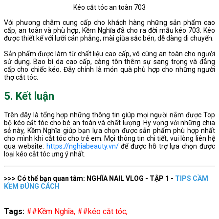
Kéo cắt tóc an toàn 703
Với phương châm cung cấp cho khách hàng những sản phẩm cao
cấp, an toàn và phù hợp, Kềm Nghĩa đã cho ra đời mẫu kéo 703. Kéo
được thiết kế với lưỡi cán phẳng, mài giũa sắc bén, dễ dàng di chuyển.
Sản phẩm được làm từ chất liệu cao cấp, vô cùng an toàn cho người
sử dụng. Bao bì da cao cấp, càng tôn thêm sự sang trọng và đẳng
cấp cho chiếc kéo. Đây chính là món quà phù hợp cho những người
thợ cắt tóc.
5. Kết luận
Trên đây là tổng hợp những thông tin giúp mọi người nắm được Top
bộ kéo cắt tóc cho bé an toàn và chất lượng. Hy vọng với những chia
sẻ này, Kềm Nghĩa giúp bạn lựa chọn được sản phẩm phù hợp nhất
cho mình khi cắt tóc cho trẻ em. Mọi thông tin chi tiết, vui lòng liên hệ
qua website:
https://nghiabeauty.vn/
để được hỗ trợ lựa chọn được
loại kéo cắt tóc ưng ý nhất.
>>> Có thể bạn quan tâm: NGHĨA NAIL VLOG - TẬP 1 -
TIPS CẦM
KỀM ĐÚNG CÁCH
Tags:
##Kềm Nghĩa,
##kéo cắt tóc,