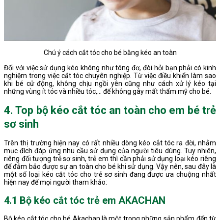
Chú ý cách cắt tóc cho bé bằng kéo an toàn
Đối với việc sử dụng kéo không như tông đơ, đòi hỏi bạn phải có kinh
nghiệm trong việc cắt tóc chuyên nghiệp. Từ việc điều khiển làm sao
khi bé cử động, không chịu ngồi yên cũng như cách xử lý kéo tại
những vùng ít tóc và nhiều tóc,… để không gây mất thẩm mỹ cho bé.
4. Top bộ kéo cắt tóc an toàn cho em bé trẻ
sơ sinh
Trên thị trường hiện nay có rất nhiều dòng kéo cắt tóc ra đời, nhằm
mục đích đáp ứng nhu cầu sử dụng của người tiêu dùng. Tuy nhiên,
riêng đối tượng trẻ sơ sinh, trẻ em thì cần phải sử dụng loại kéo riêng
để đảm bảo được sự an toàn cho bé khi sử dụng. Vậy nên, sau đây là
một số loại kéo cắt tóc cho trẻ sơ sinh đang được ưa chuộng nhất
hiện nay để mọi người tham khảo:
4.1 Bộ kéo cắt tóc trẻ em AKACHAN
Bộ kéo cắt tóc cho bé Akachan là một trong những sản phẩm đến từ