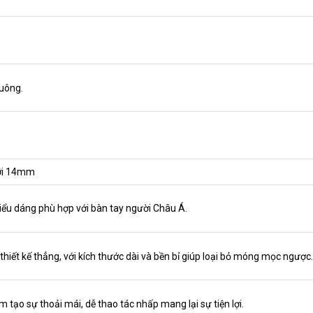
uông.
ưỡi 14mm
kiểu dáng phù hợp với bàn tay người Châu Á.
thiết kế thẳng, với kích thước dài và bền bỉ giúp loại bỏ móng mọc ngược
 tạo sự thoải mái, dễ thao tác nhấp mang lại sự tiện lợi.