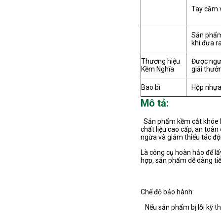
Tay cầm v
Sản phẩm
khi đưa ra
Thương hiệu
Được ngườ
Kềm Nghĩa
giải thưở
Bao bì
Hộp nhự
Mô tả:
Sản phẩm kềm cắt khóe M.
chất liệu cao cấp, an to
ngừa và giảm thiểu tác 
Là công cụ hoàn hảo để lấ
hợp, sản phẩm dễ dàng ti
Chế độ bảo hành:
Nếu sản phẩm bị lỗi kỹ th