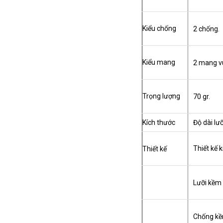
Kiểu chống
2 chống.
Kiểu mang
2 mang v
Trọng lượng
70 gr.
Kích thước
Độ dài l
Thiết kế 
Thiết kế
Lưỡi kềm 
Chống kềm