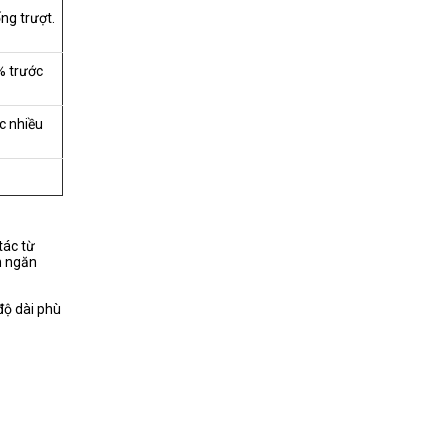
ng trượt.
% trước
c nhiều
tác từ
n ngăn
độ dài phù