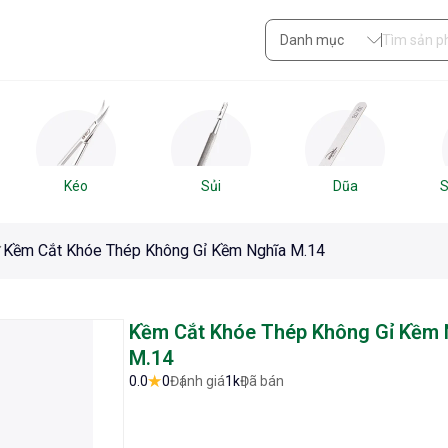
Danh mục
Kéo
Sủi
Dũa
S
Kềm Cắt Khóe Thép Không Gỉ Kềm Nghĩa M.14
Kềm Cắt Khóe Thép Không Gỉ Kềm 
M.14
0.0
0
Đánh giá
1k
Đã bán