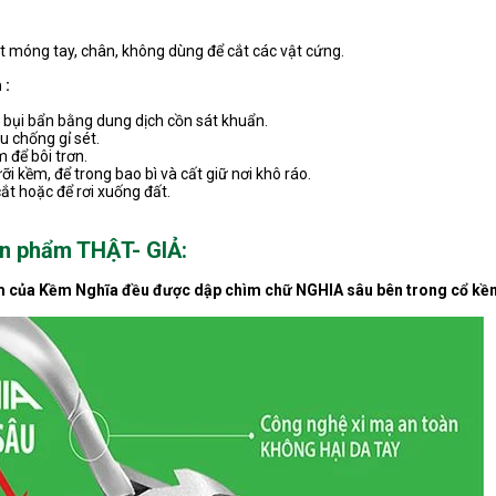
 móng tay, chân, không dùng để cắt các vật cứng.
 :
h bụi bẩn bằng dung dịch cồn sát khuẩn.
u chống gỉ sét.
 để bôi trơn.
i kềm, để trong bao bì và cất giữ nơi khô ráo.
ắt hoặc để rơi xuống đất.
ản phẩm THẬT- GIẢ:
m của Kềm Nghĩa đều được dập chìm chữ NGHIA sâu bên trong cổ kề