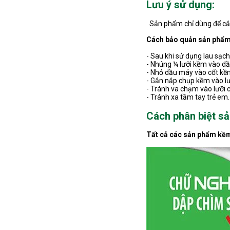
Lưu ý sử dụng:
Sản phẩm chỉ dùng để cắt
Cách bảo quản sản phẩm
- Sau khi sử dụng lau sạc
- Nhúng ¼ lưỡi kềm vào dầ
- Nhỏ dầu máy vào cốt kềm
- Gắn nắp chụp kềm vào lưỡ
- Tránh va chạm vào lưỡi c
- Tránh xa tầm tay trẻ em.
Cách phân biệt s
Tất cả các sản phẩm kề