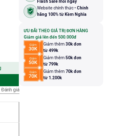
Flash Sale mỗi ngày
Website chính thức •
Chính
hãng 100% từ Kềm Nghĩa
ƯU ĐÃI THEO GIÁ TRỊ ĐƠN HÀNG
Giảm giá lên đến 500.000đ
Giảm thêm
30k đơn
từ 499k
Giảm thêm
50k đơn
từ 799k
g
Giảm thêm
70k đơn
từ 1.200k
Đánh giá