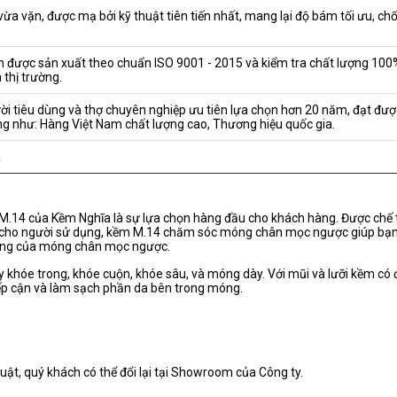
ừa vặn, được mạ bởi kỹ thuật tiên tiến nhất, mang lại độ bám tối ưu, chố
 được sản xuất theo chuẩn ISO 9001 - 2015 và kiểm tra chất lượng 100
 thị trường.
i tiêu dùng và thợ chuyên nghiệp ưu tiên lựa chọn hơn 20 năm, đạt đượ
ng như: Hàng Việt Nam chất lượng cao, Thương hiệu quốc gia.
a
14 của Kềm Nghĩa là sự lựa chọn hàng đầu cho khách hàng. Được chế 
àn cho người sử dụng, kềm M.14 chăm sóc móng chân mọc ngược giúp bạ
động của móng chân mọc ngược.
y khóe trong, khóe cuộn, khóe sâu, và móng dày. Với mũi và lưỡi kềm có 
ếp cận và làm sạch phần da bên trong móng.
uật, quý khách có thể đổi lại tại Showroom của Công ty.