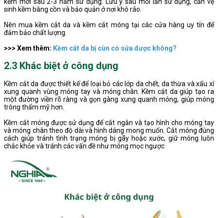
kềm mới sau 2-3 năm sử dụng. Lưu ý sau mỗi lần sử dụng, cần vệ
sinh kềm bằng cồn và bảo quản ở nơi khô ráo.
Nên mua kềm cắt da và kềm cắt móng tại các cửa hàng uy tín để
đảm bảo chất lượng.
>>> Xem thêm:
Kềm cắt da bị cùn có sửa được không?
2.3 Khác biệt ở công dụng
Kềm cắt da được thiết kế để loại bỏ các lớp da chết, da thừa và xấu xí
xung quanh vùng móng tay và móng chân. Kềm cắt da giúp tạo ra
một đường viền rõ ràng và gọn gàng xung quanh móng, giúp móng
trông thẩm mỹ hơn.
Kềm cắt móng được sử dụng để cắt ngắn và tạo hình cho móng tay
và móng chân theo độ dài và hình dáng mong muốn. Cắt móng đúng
cách giúp tránh tình trạng móng bị gãy hoặc xước, giữ móng luôn
chắc khỏe và tránh các vấn đề như móng mọc ngược