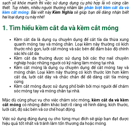
sạch sẽ khỏe mạnh thì việc sử dụng dụng cụ phù hợp là vô cùng cần
thiết. Tuy nhiên, nhiều người thường nhầm lẫn
phân biệt kềm cắt da và
kềm cắt móng
. Bài viết này
Kềm Nghĩa
sẽ giúp bạn dễ dàng nhận biết
hai loại dụng cụ này nhé!
1. Tìm hiểu kềm cắt da và kềm cắt móng
Kềm cắt da là dụng cụ chuyên dụng để cắt tỉa da thừa xung
quanh móng tay và móng chân. Loại kềm này thường có kích
thước nhỏ gọn, lưỡi cắt mỏng và sắc bén để đảm bảo độ chính
xác khi cắt da.
Kềm cắt da thường được sử dụng bởi các thợ nail chuyên
nghiệp hoặc những người có kỹ năng làm móng tại nhà.
Kềm cắt móng là dụng cụ chuyên dụng để cắt móng tay và
móng chân. Loại kềm này thường có kích thước lớn hơn kềm
cắt da, lưỡi cắt dày và chắc chắn để dễ dàng cắt tỉa móng
cứng.
Kềm cắt móng được sử dụng phổ biến bởi mọi người để chăm
sóc móng tay và móng chân tại nhà.
Mặc dù cùng phục vụ cho việc chăm sóc móng,
kềm cắt da và kềm
cắt móng
có những điểm khác biệt rõ ràng về hình dáng, kích thước,
lưỡi cắt, độ sắc bén và cơ chế hoạt động.
Việc sử dụng đúng dụng cụ cho từng mục đích sẽ giúp bạn đạt được
hiệu quả tốt nhất và tránh làm tổn thương da hoặc móng.