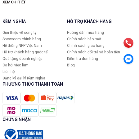
d
XEM CHI TIẾT
X
KỀM NGHĨA
HỖ TRỢ KHÁCH HÀNG
Giới thiệu về công ty
Hướng dẫn mua hàng
Showroom chính hãng
Chính sách bảo mật
Hệ thống NPP Việt Nam
Chính sách giao hàng
Hỗ trợ khách hàng quốc tế
Chính sách đổi trả và hoàn tiền
Quà tặng doanh nghiệp
Kiểm tra đơn hàng
Cơ hội việc làm
Blog
Liên hệ
Đăng ký đại lý Kềm Nghĩa
PHƯƠNG THỨC THANH TOÁN
CHỨNG NHẬN