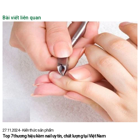
Bài viết liên quan
27.11.2024 - Kiến thức sản phẩm
0
Top 7 thương hiệu kềm nail uy tín, chất lượng tại Việt Nam
H