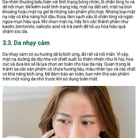
Da nhờn thường biểu hiện với tình trạng bóng nhờn, lỗ chân lông to và
dễ nổi mụn. Để kiểm soát tình trạng này, mặt nạ đất sét, mặt nạ bùn
khoáng hoặc mặt nạ gel là những sản phẩm phù hợp. Những loại mặt
nạ này có khả năng hút dầu thừa, làm sạch sâu lỗ chân lông và ngăn
ngừa mụn hiệu quả. Khi chọn mặt nạ, hãy tìm các thành phần như
kaolin, bentonite, salicylic acid và trà xanh để tối ưu hóa hiệu quả
chăm sóc da.
3.3. Da nhạy cảm
Da nhạy cảm có xu hướng dễ bị kích ứng, đỏ rát và nổi mẩn. Vì vậy,
mặt nạ dưỡng da dịu nhẹ với chiết xuất từ thiên nhiên như lô hội, hoa
cúc và dưa leo sẽ là lựa chọn an toàn cho loại da này. Quan trọng là
tránh xa các sản phẩm có chứa hương liệu, màu nhân tạo và các chất
có khả năng kích ứng. Để đảm bảo an toàn, bạn nên thử sản phẩm
trên một vùng da nhỏ trước khi sử dụng toàn mặt.