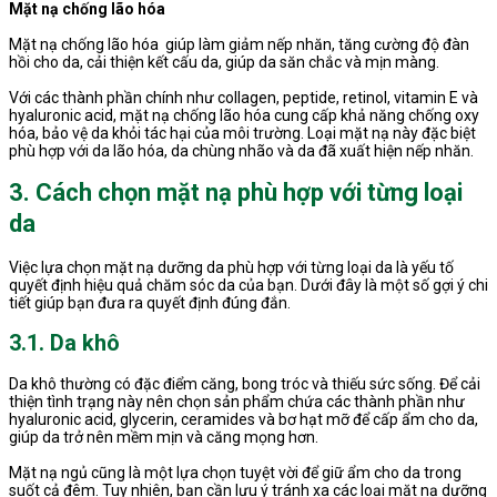
Mặt nạ chống lão hóa
Mặt nạ chống lão hóa giúp làm giảm nếp nhăn, tăng cường độ đàn
hồi cho da, cải thiện kết cấu da, giúp da săn chắc và mịn màng.
Với các thành phần chính như collagen, peptide, retinol, vitamin E và
hyaluronic acid, mặt nạ chống lão hóa cung cấp khả năng chống oxy
hóa, bảo vệ da khỏi tác hại của môi trường. Loại mặt nạ này đặc biệt
phù hợp với da lão hóa, da chùng nhão và da đã xuất hiện nếp nhăn.
3. Cách chọn mặt nạ phù hợp với từng loại
da
Việc lựa chọn mặt nạ dưỡng da phù hợp với từng loại da là yếu tố
quyết định hiệu quả chăm sóc da của bạn. Dưới đây là một số gợi ý chi
tiết giúp bạn đưa ra quyết định đúng đắn.
3.1. Da khô
Da khô thường có đặc điểm căng, bong tróc và thiếu sức sống. Để cải
thiện tình trạng này nên chọn sản phẩm chứa các thành phần như
hyaluronic acid, glycerin, ceramides và bơ hạt mỡ để cấp ẩm cho da,
giúp da trở nên mềm mịn và căng mọng hơn.
Mặt nạ ngủ cũng là một lựa chọn tuyệt vời để giữ ẩm cho da trong
suốt cả đêm. Tuy nhiên, bạn cần lưu ý tránh xa các loại mặt nạ dưỡng