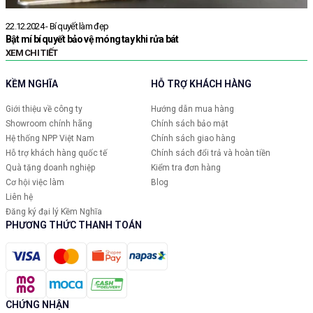
22.12.2024 - Bí quyết làm đẹp
2
Bật mí bí quyết bảo vệ móng tay khi rửa bát
G
XEM CHI TIẾT
X
KỀM NGHĨA
HỖ TRỢ KHÁCH HÀNG
Giới thiệu về công ty
Hướng dẫn mua hàng
Showroom chính hãng
Chính sách bảo mật
Hệ thống NPP Việt Nam
Chính sách giao hàng
Hỗ trợ khách hàng quốc tế
Chính sách đổi trả và hoàn tiền
Quà tặng doanh nghiệp
Kiểm tra đơn hàng
Cơ hội việc làm
Blog
Liên hệ
Đăng ký đại lý Kềm Nghĩa
PHƯƠNG THỨC THANH TOÁN
CHỨNG NHẬN