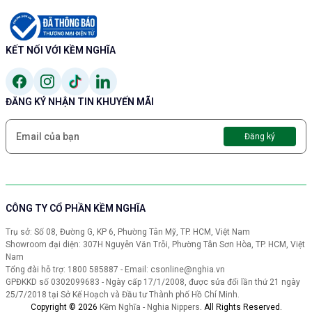
KẾT NỐI VỚI KỀM NGHĨA
ĐĂNG KÝ NHẬN TIN KHUYẾN MÃI
Đăng ký
CÔNG TY CỔ PHẦN KỀM NGHĨA
Trụ sở: Số 08, Đường G, KP 6, Phường Tân Mỹ, TP. HCM, Việt Nam
Showroom đại diện: 307H Nguyễn Văn Trỗi, Phường Tân Sơn Hòa, TP. HCM, Việt
Nam
Tổng đài hỗ trợ: 1800 585887 - Email: csonline@nghia.vn
GPĐKKD số 0302099683 - Ngày cấp 17/1/2008, được sửa đổi lần thứ 21 ngày
25/7/2018 tại Sở Kế Hoạch và Đầu tư Thành phố Hồ Chí Minh.
Copyright © 2026
Kềm Nghĩa - Nghia Nippers
.
All Rights Reserved.