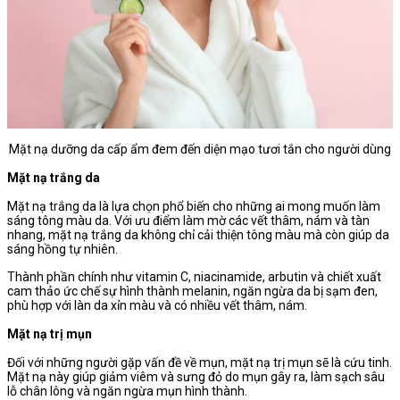
Mặt nạ dưỡng da cấp ẩm đem đến diện mạo tươi tắn cho người dùng
Mặt nạ trắng da
Mặt nạ trắng da là lựa chọn phổ biến cho những ai mong muốn làm
sáng tông màu da. Với ưu điểm làm mờ các vết thâm, nám và tàn
nhang, mặt nạ trắng da không chỉ cải thiện tông màu mà còn giúp da
sáng hồng tự nhiên.
Thành phần chính như vitamin C, niacinamide, arbutin và chiết xuất
cam thảo ức chế sự hình thành melanin, ngăn ngừa da bị sạm đen,
phù hợp với làn da xỉn màu và có nhiều vết thâm, nám.
Mặt nạ trị mụn
Đối với những người gặp vấn đề về mụn, mặt nạ trị mụn sẽ là cứu tinh.
Mặt nạ này giúp giảm viêm và sưng đỏ do mụn gây ra, làm sạch sâu
lỗ chân lông và ngăn ngừa mụn hình thành.