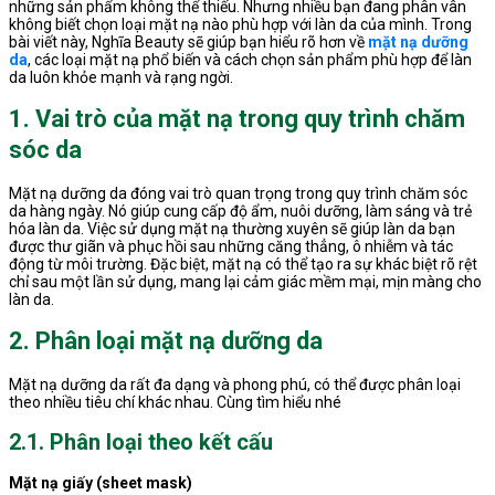
những sản phẩm không thể thiếu. Nhưng nhiều bạn đang phân vân
không biết chọn loại mặt nạ nào phù hợp với làn da của mình. Trong
bài viết này, Nghĩa Beauty sẽ giúp bạn hiểu rõ hơn về
mặt nạ dưỡng
da
, các loại mặt nạ phổ biến và cách chọn sản phẩm phù hợp để làn
da luôn khỏe mạnh và rạng ngời.
1. Vai trò của mặt nạ trong quy trình chăm
sóc da
Mặt nạ dưỡng da đóng vai trò quan trọng trong quy trình chăm sóc
da hàng ngày. Nó giúp cung cấp độ ẩm, nuôi dưỡng, làm sáng và trẻ
hóa làn da. Việc sử dụng mặt nạ thường xuyên sẽ giúp làn da bạn
được thư giãn và phục hồi sau những căng thẳng, ô nhiễm và tác
động từ môi trường. Đặc biệt, mặt nạ có thể tạo ra sự khác biệt rõ rệt
chỉ sau một lần sử dụng, mang lại cảm giác mềm mại, mịn màng cho
làn da.
2. Phân loại mặt nạ dưỡng da
Mặt nạ dưỡng da rất đa dạng và phong phú, có thể được phân loại
theo nhiều tiêu chí khác nhau. Cùng tìm hiểu nhé
2.1. Phân loại theo kết cấu
Mặt nạ giấy (sheet mask)