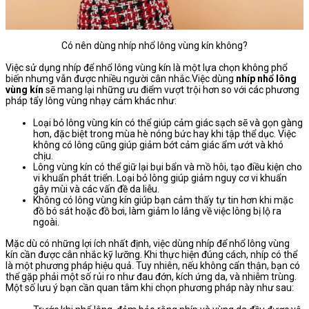
Có nên dùng nhíp nhổ lông vùng kín không?
Việc sử dụng nhíp để nhổ lông vùng kín là một lựa chọn không phổ
biến nhưng vẫn được nhiều người cân nhắc.Việc dùng
nhíp nhổ lông
vùng kín
sẽ mang lại những ưu điểm vượt trội hơn so với các phương
pháp tẩy lông vùng nhạy cảm khác như:
Loại bỏ lông vùng kín có thể giúp cảm giác sạch sẽ và gọn gàng
hơn, đặc biệt trong mùa hè nóng bức hay khi tập thể dục. Việc
không có lông cũng giúp giảm bớt cảm giác ẩm ướt và khó
chịu.
Lông vùng kín có thể giữ lại bụi bẩn và mồ hôi, tạo điều kiện cho
vi khuẩn phát triển. Loại bỏ lông giúp giảm nguy cơ vi khuẩn
gây mùi và các vấn đề da liễu.
Không có lông vùng kín giúp bạn cảm thấy tự tin hơn khi mặc
đồ bó sát hoặc đồ bơi, làm giảm lo lắng về việc lông bị lộ ra
ngoài.
Mặc dù có những lợi ích nhất định, việc dùng nhíp để nhổ lông vùng
kín cần được cân nhắc kỹ lưỡng. Khi thực hiện đúng cách, nhíp có thể
là một phương pháp hiệu quả. Tuy nhiên, nếu không cẩn thận, bạn có
thể gặp phải một số rủi ro như đau đớn, kích ứng da, và nhiễm trùng.
Một số lưu ý bạn cần quan tâm khi chọn phương pháp này như sau: