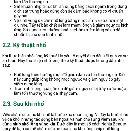
làm tổn thương da.
Sát khuẩn nhíp trước khi sử dụng bằng cách ngâm trong dung
dịch sát trùng hoặc dùng cồn để đảm bảo không có vi khuẩn
gây hại.
Vệ sinh vùng da cần nhổ lông bằng nước ấm và sữa rửa mặt
dịu nhẹ. Tẩy tế bào chết để làm mềm lông và giảm nguy cơ kích
ứng. Sử dụng kem dưỡng hoặc gel làm mềm lông và da để
chuẩn bị cho quá trình nhổ.
2.2. Kỹ thuật nhổ
Khi thực hiện nhổ lông, kỹ thuật là yếu tố quyết định đến kết quả và sự
an toàn. Hãy thực hiện nhổ lông theo kỹ thuật được hướng dẫn như
sau:
Nhổ lông theo hướng mọc để giảm đau và tổn thương da. Điều
này cũng giúp lông không mọc ngược và giảm nguy cơ gây
viêm nang lông.
Tránh nhổ lông quá gần da để giảm nguy cơ bị trầy xước hoặc
làm tổn thương vùng da nhạy cảm.
2.3. Sau khi nhổ
Việc chăm sóc sau khi nhổ là bước khá quan trọng. Vì đây là bước bảo
vệ da khỏi những tác động bên ngoài và hạn chế sưng viêm sau khi
dùng
nhíp nhổ lông vùng kín
. Dưới đây là một số cách Nghĩa Beauty
gợi ý để bạn có thể chăm sóc an toàn sau khi dùng nhíp nhổ lông: