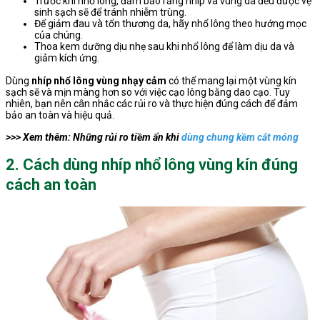
Trước khi nhổ lông, đảm bảo rằng nhíp và vùng da đều được vệ
sinh sạch sẽ để tránh nhiễm trùng.
Để giảm đau và tổn thương da, hãy nhổ lông theo hướng mọc
của chúng.
Thoa kem dưỡng dịu nhẹ sau khi nhổ lông để làm dịu da và
giảm kích ứng.
Dùng
nhíp nhổ lông vùng nhạy cảm
có thể mang lại một vùng kín
sạch sẽ và mịn màng hơn so với việc cạo lông bằng dao cạo. Tuy
nhiên, bạn nên cân nhắc các rủi ro và thực hiện đúng cách để đảm
bảo an toàn và hiệu quả.
>>> Xem thêm: Những rủi ro tiềm ẩn khi
dùng chung kềm cắt móng
2. Cách dùng nhíp nhổ lông vùng kín đúng
cách an toàn