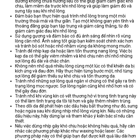
dưỡng không chứa hương liệu có thể giúp giảm cảm giác khó
chịu, làm mềm da trước khi nhổ lông và giúp làm giảm đỏ và
sưng tấy sau khi nhổ lông.
Đảm bảo bạn thực hiện quá trình nhổ lông trong một môi
trường thoải mái và thư giãn. Tạo một không gian yên tĩnh và
thoáng đãng giúp bạn tập trung và giảm căng thẳng, từ đó
giảm cảm giác đau khi nhổ lông.
Sử dụng gương và đảm bảo có đủ ánh sáng để nhìn rõ vùng
lông cần nhổ. Ánh sáng tốt giúp bạn kiểm soát chính xác hơn
và tránh bỏ sót hoặc nhổ nhầm vùng da không mong muốn.
Tránh để nhíp kẹp da hoặc làm tổn thương nang lông. Việc bị
kẹp da có thể gây viêm nhiễm và khó chịu nên chỉ nhổ những
sợi lông đủ dài và chắc chắn.
Không nên nhổ quá nhiều lông cùng một lúc có thể khiến da bị
kích ứng và đau đớn. Hãy thực hiện từng bước một, nhổ từng
sợi lông để giảm thiểu sự khó chịu và tổn thương da.
Tránh nhổ những sợi lông quá ngắn vì chúng có thể gây ra tình
trạng lông mọc ngược. Sợi lông ngắn cũng khó nhổ hơn và có
thể gây đau đớn.
Tránh nhổ khi vùng kín có vết thương hở vì trong tình trạng này
có thể làm tình trạng da tồi tệ hơn và gây thêm nhiễm trùng.
Theo dõi da để phát hiện các dấu hiệu bất thường như đỏ, sưng
hoặc ngứa sau khi dùng nhíp nhổ lông vùng kín. Nếu có những
dấu hiệu này, hãy dừng lại và tham khảo ý kiến bác sĩ nếu cần
thiết.
Nếu việc dùng nhíp gây khó chịu hoặc không hiệu quả, hãy cân
nhắc các phương pháp khác như waxing hoặc laser. Các
phương pháp này có thể giúp bạn đạt được kết quả lâu dài hơn