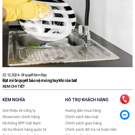
22.12.2024 - Bí quyết làm đẹp
2
Bật mí bí quyết bảo vệ móng tay khi rửa bát
G
XEM CHI TIẾT
X
KỀM NGHĨA
HỖ TRỢ KHÁCH HÀNG
Giới thiệu về công ty
Hướng dẫn mua hàng
Showroom chính hãng
Chính sách bảo mật
Hệ thống NPP Việt Nam
Chính sách giao hàng
Hỗ trợ khách hàng quốc tế
Chính sách đổi trả và hoàn tiền