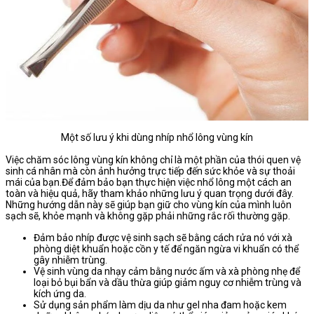
Một số lưu ý khi dùng nhíp nhổ lông vùng kín
Việc chăm sóc lông vùng kín không chỉ là một phần của thói quen vệ
sinh cá nhân mà còn ảnh hưởng trực tiếp đến sức khỏe và sự thoải
mái của bạn.Để đảm bảo bạn thực hiện việc nhổ lông một cách an
toàn và hiệu quả, hãy tham khảo những lưu ý quan trọng dưới đây.
Những hướng dẫn này sẽ giúp bạn giữ cho vùng kín của mình luôn
sạch sẽ, khỏe mạnh và không gặp phải những rắc rối thường gặp.
Đảm bảo nhíp được vệ sinh sạch sẽ bằng cách rửa nó với xà
phòng diệt khuẩn hoặc cồn y tế để ngăn ngừa vi khuẩn có thể
gây nhiễm trùng.
Vệ sinh vùng da nhạy cảm bằng nước ấm và xà phòng nhẹ để
loại bỏ bụi bẩn và dầu thừa giúp giảm nguy cơ nhiễm trùng và
kích ứng da.
Sử dụng sản phẩm làm dịu da như gel nha đam hoặc kem