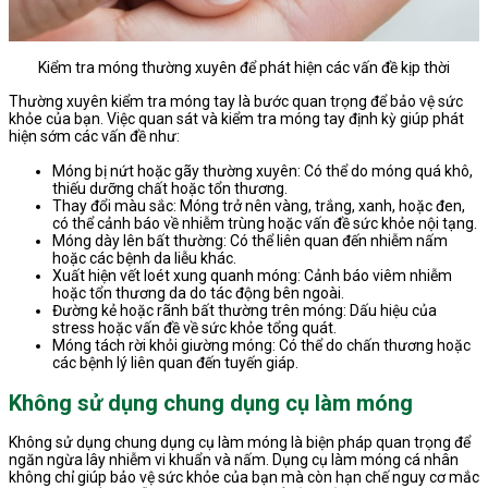
Kiểm tra móng thường xuyên để phát hiện các vấn đề kịp thời
Thường xuyên kiểm tra móng tay là bước quan trọng để bảo vệ sức
khỏe của bạn. Việc quan sát và kiểm tra móng tay định kỳ giúp phát
hiện sớm các vấn đề như:
Móng bị nứt hoặc gãy thường xuyên: Có thể do móng quá khô,
thiếu dưỡng chất hoặc tổn thương.
Thay đổi màu sắc: Móng trở nên vàng, trắng, xanh, hoặc đen,
có thể cảnh báo về nhiễm trùng hoặc vấn đề sức khỏe nội tạng.
Móng dày lên bất thường: Có thể liên quan đến nhiễm nấm
hoặc các bệnh da liễu khác.
Xuất hiện vết loét xung quanh móng: Cảnh báo viêm nhiễm
hoặc tổn thương da do tác động bên ngoài.
Đường kẻ hoặc rãnh bất thường trên móng: Dấu hiệu của
stress hoặc vấn đề về sức khỏe tổng quát.
Móng tách rời khỏi giường móng: Có thể do chấn thương hoặc
các bệnh lý liên quan đến tuyến giáp.
Không sử dụng chung dụng cụ làm móng
Không sử dụng chung dụng cụ làm móng là biện pháp quan trọng để
ngăn ngừa lây nhiễm vi khuẩn và nấm. Dụng cụ làm móng cá nhân
không chỉ giúp bảo vệ sức khỏe của bạn mà còn hạn chế nguy cơ mắc