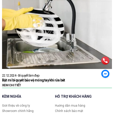
22.12.2024 - Bí quyết làm đẹp
2
Bật mí bí quyết bảo vệ móng tay khi rửa bát
G
XEM CHI TIẾT
X
KỀM NGHĨA
HỖ TRỢ KHÁCH HÀNG
Giới thiệu về công ty
Hướng dẫn mua hàng
Showroom chính hãng
Chính sách bảo mật