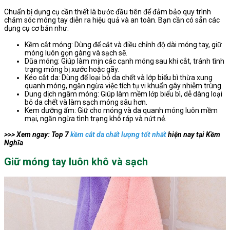
Chuẩn bị dụng cụ cần thiết là bước đầu tiên để đảm bảo quy trình
chăm sóc móng tay diễn ra hiệu quả và an toàn. Bạn cần có sẵn các
dụng cụ cơ bản như:
Kềm cắt móng: Dùng để cắt và điều chỉnh độ dài móng tay, giữ
móng luôn gọn gàng và sạch sẽ.
Dũa móng: Giúp làm mịn các cạnh móng sau khi cắt, tránh tình
trạng móng bị xước hoặc gãy.
Kéo cắt da: Dùng để loại bỏ da chết và lớp biểu bì thừa xung
quanh móng, ngăn ngừa việc tích tụ vi khuẩn gây nhiễm trùng.
Dung dịch ngâm móng: Giúp làm mềm lớp biểu bì, dễ dàng loại
bỏ da chết và làm sạch móng sâu hơn.
Kem dưỡng ẩm: Giữ cho móng và da quanh móng luôn mềm
mại, ngăn ngừa tình trạng khô ráp và nứt nẻ.
>>> Xem ngay: Top 7
kềm cắt da chất lượng tốt nhất
hiện nay tại Kềm
Nghĩa
Giữ móng tay luôn khô và sạch