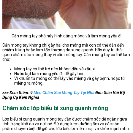
Cắn móng tay phá hủy hình dáng móng và làm móng yếu đi
Cắn móng tay không chỉ gây hại cho móng mà còn có thể dẫn đến
nhiễm trùng hoặc làm tổn thương da xung quanh. Hãy duy trì thói
quen chăm sóc móng thay vì cắn móng tay. Cắn móng tay có thể làm
cho:
Móng tay có thể trở nên không đều và xấu xí.
Nước bọt làm móng yếu đi, dễ gãy hơn.
Vi khuẩn từ móng có thể lây vào miệng và gây bệnh, hoặc từ
miệng ra móng.
>>> Xem thêm: 9
Mẹo Chăm Sóc Móng Tay Tại Nhà
Đơn Giản Với Bộ
Dụng Cụ Kềm Nghĩa
Chăm sóc lớp biểu bì xung quanh móng
Lớp biểu bì xung quanh móng tay cần được chăm sóc để ngăn ngừa
tình trạng khô da và nứt nẻ. Sử dụng kem dưỡng ẩm và các sản
phẩm chuyên biệt để giữ cho lớp biểu bì mềm mại và khỏe mạnh như: