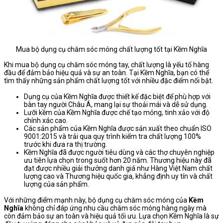
Mua bộ dụng cụ chăm sóc móng chất lượng tốt tại Kềm Nghĩa
Khi mua bộ dụng cụ chăm sóc móng tay, chất lượng là yếu tố hàng
đầu để đảm bảo hiệu quả và sự an toàn. Tại Kềm Nghĩa, bạn có thể
tìm thấy những sản phẩm chất lượng tốt với nhiều đặc điểm nổi bật.
Dụng cụ của Kềm Nghĩa được thiết kế đặc biệt để phù hợp với
bàn tay người Châu Á, mang lại sự thoải mái và dễ sử dụng.
Lưỡi kềm của Kềm Nghĩa được chế tạo mỏng, tinh xảo với độ
chính xác cao.
Các sản phẩm của Kềm Nghĩa được sản xuất theo chuẩn ISO
9001:2015 và trải qua quy trình kiểm tra chất lượng 100%
trước khi đưa ra thị trường.
Kềm Nghĩa đã được người tiêu dùng và các thợ chuyên nghiệp
ưu tiên lựa chọn trong suốt hơn 20 năm. Thương hiệu này đã
đạt được nhiều giải thưởng danh giá như Hàng Việt Nam chất
lượng cao và Thương hiệu quốc gia, khẳng định uy tín và chất
lượng của sản phẩm.
Với những điểm mạnh này, bộ dụng cụ chăm sóc móng của
Kềm
Nghĩa
không chỉ đáp ứng nhu cầu chăm sóc móng hàng ngày mà
còn đảm bảo sự an toàn và hiệu quả tối ưu. Lựa chọn Kềm Nghĩa là sự