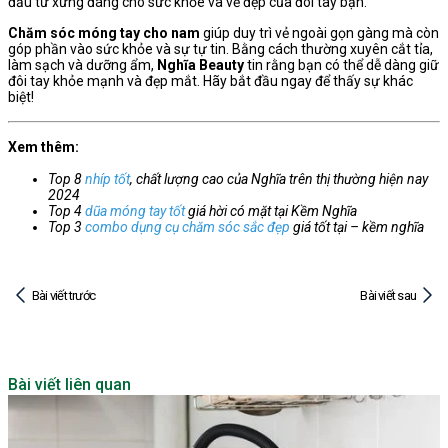
đầu tư xứng đáng cho sức khỏe và vẻ đẹp của đôi tay bạn.
Chăm sóc móng tay cho nam
giúp duy trì vẻ ngoài gọn gàng mà còn
góp phần vào sức khỏe và sự tự tin. Bằng cách thường xuyên cắt tỉa,
làm sạch và dưỡng ẩm,
Nghĩa Beauty
tin rằng bạn có thể dễ dàng giữ
đôi tay khỏe mạnh và đẹp mắt. Hãy bắt đầu ngay để thấy sự khác
biệt!
Xem thêm:
Top 8
nhíp tốt
, chất lượng cao của Nghĩa trên thị thường hiện nay
2024
Top 4
dũa móng tay tốt
giá hời có mặt tại Kềm Nghĩa
Top 3
combo dụng cụ chăm sóc sắc đẹp
giá tốt tại – kềm nghĩa
Bài viết trước
Bài viết sau
Bài viết liên quan