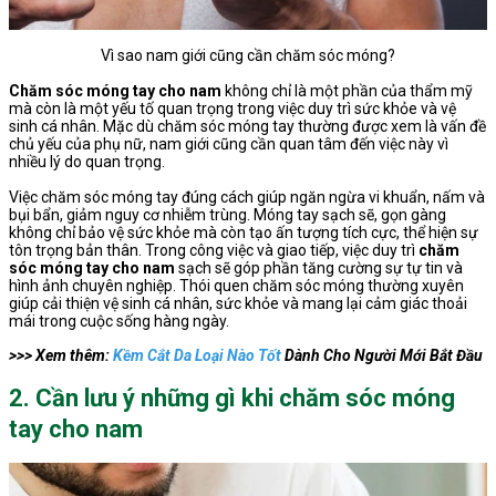
Vì sao nam giới cũng cần chăm sóc móng?
Chăm sóc móng tay cho nam
không chỉ là một phần của thẩm mỹ
mà còn là một yếu tố quan trọng trong việc duy trì sức khỏe và vệ
sinh cá nhân. Mặc dù chăm sóc móng tay thường được xem là vấn đề
chủ yếu của phụ nữ, nam giới cũng cần quan tâm đến việc này vì
nhiều lý do quan trọng.
Việc chăm sóc móng tay đúng cách giúp ngăn ngừa vi khuẩn, nấm và
bụi bẩn, giảm nguy cơ nhiễm trùng. Móng tay sạch sẽ, gọn gàng
không chỉ bảo vệ sức khỏe mà còn tạo ấn tượng tích cực, thể hiện sự
tôn trọng bản thân. Trong công việc và giao tiếp, việc duy trì
chăm
sóc móng tay cho nam
sạch sẽ góp phần tăng cường sự tự tin và
hình ảnh chuyên nghiệp. Thói quen chăm sóc móng thường xuyên
giúp cải thiện vệ sinh cá nhân, sức khỏe và mang lại cảm giác thoải
mái trong cuộc sống hàng ngày.
>>> Xem thêm:
Kềm Cắt Da Loại Nào Tốt
Dành Cho Người Mới Bắt Đầu
2. Cần lưu ý những gì khi chăm sóc móng
tay cho nam