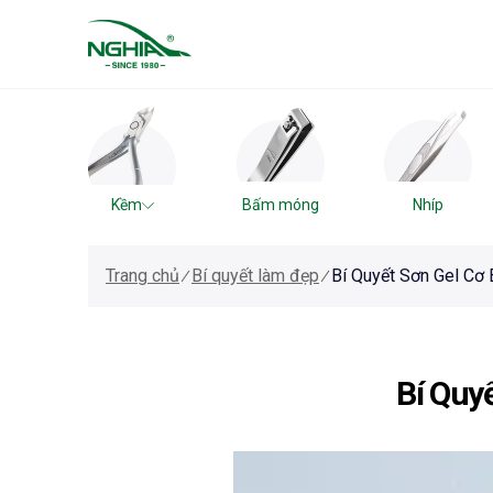
Kềm
Bấm móng
Nhíp
Trang chủ
Bí quyết làm đẹp
Bí Quyết Sơn Gel Cơ
Bí Quy