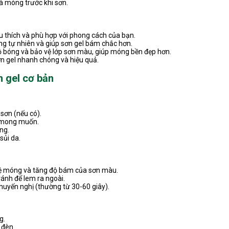
và móng trước khi sơn.
 thích và phù hợp với phong cách của bạn.
ng tự nhiên và giúp sơn gel bám chắc hơn.
ộ bóng và bảo vệ lớp sơn màu, giúp móng bền đẹp hơn.
n gel nhanh chóng và hiệu quả.
n gel cơ bản
ơn (nếu có).
 mong muốn.
ng.
sủi da.
 vệ móng và tăng độ bám của sơn màu.
ánh để lem ra ngoài.
huyến nghị (thường từ 30-60 giây).
g.
 đèn.