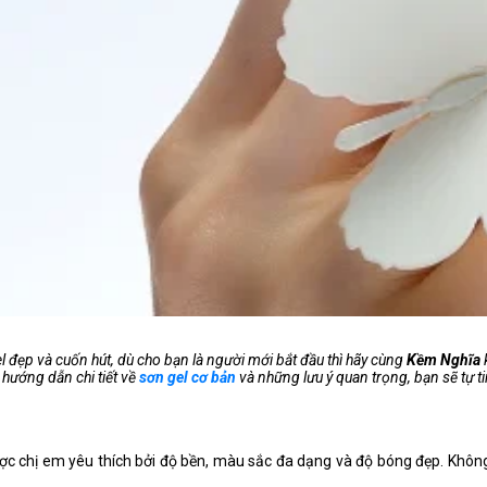
 đẹp và cuốn hút, dù cho bạn là người mới bắt đầu thì hãy cùng
Kềm Nghĩa
 hướng dẫn chi tiết về
sơn gel cơ bản
và những lưu ý quan trọng, bạn sẽ tự ti
c chị em yêu thích bởi độ bền, màu sắc đa dạng và độ bóng đẹp. Không