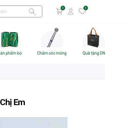
0
0
ản phẩm bộ
Chăm sóc móng
Quà tặng DN
 Chị Em