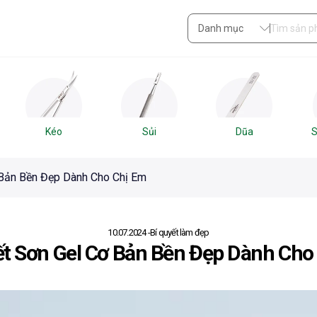
Danh mục
Kéo
Sủi
Dũa
S
 Bản Bền Đẹp Dành Cho Chị Em
10.07.2024
Bí quyết làm đẹp
ết Sơn Gel Cơ Bản Bền Đẹp Dành Cho