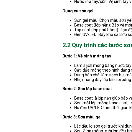
Nước rửa tay/cồn: Vệ sinh tay 
Dụng cụ sơn gel:
Sơn gel màu: Chọn màu sơn yêu
Base coat (lớp nền): Bảo vệ mó
Top coat (lớp phủ bóng): Tạo đ
Đèn UV/LED: Sấy khô các lớp sơ
2.2 Quy trình các bước sơ
Bước 1: Vệ sinh móng tay
Làm sạch móng bằng nước tẩy s
Cắt, dũa móng theo hình dạng
Dùng bàn chải làm sạch bụi mó
Nhẹ nhàng đẩy lớp biểu bì bằng 
Bước 2: Sơn lớp base coat
Base coat là lớp nền giúp bảo
Sơn một lớp mỏng base coat, tr
Hơ đèn UV/LED theo thời gian k
Bước 3: Sơn màu gel
Lắc đều lọ sơn gel trước khi dùn
Sơn 2 lớp mỏng, mỗi lớp đều hơ