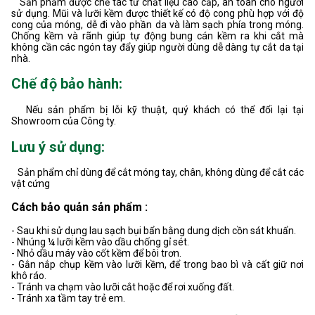
Sản phẩm được chế tác từ chất liệu cao cấp, an toàn cho người
sử dụng. Mũi và lưỡi kềm được thiết kế có độ cong phù hợp với độ
cong của móng, dễ đi vào phần da và làm sạch phía trong móng.
Chống kềm và rãnh giúp tự động bung cán kềm ra khi cắt mà
không cần các ngón tay đẩy giúp người dùng dễ dàng tự cắt da tại
nhà.
Chế độ bảo hành:
Nếu sản phẩm bị lỗi kỹ thuật, quý khách có thể đổi lại tại
Showroom của Công ty.
Lưu ý sử dụng:
Sản phẩm chỉ dùng để cắt móng tay, chân, không dùng để cắt các
vật cứng
Cách bảo quản sản phẩm :
- Sau khi sử dụng lau sạch bụi bẩn bằng dung dịch cồn sát khuẩn.
- Nhúng ¼ lưỡi kềm vào dầu chống gỉ sét.
- Nhỏ dầu máy vào cốt kềm để bôi trơn.
- Gắn nắp chụp kềm vào lưỡi kềm, để trong bao bì và cất giữ nơi
khô ráo.
- Tránh va chạm vào lưỡi cắt hoặc để rơi xuống đất.
- Tránh xa tầm tay trẻ em.