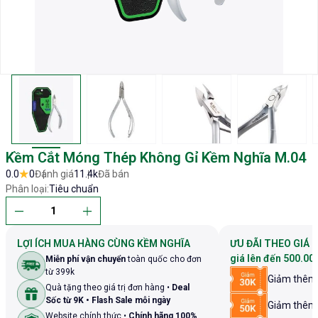
Kềm Cắt Móng Thép Không Gỉ Kềm Nghĩa M.04
0.0
0
Đánh giá
11.4k
Đã bán
Phân loại:
Tiêu chuẩn
LỢI ÍCH MUA HÀNG CÙNG KỀM NGHĨA
ƯU ĐÃI THEO GIÁ 
giá lên đến 500.00
Miễn phí vận chuyển
toàn quốc cho đơn
từ 399k
Giảm thê
Quà tặng theo giá trị đơn hàng •
Deal
Sốc từ 9K • Flash Sale mỗi ngày
Giảm thê
Website chính thức •
Chính hãng 100%