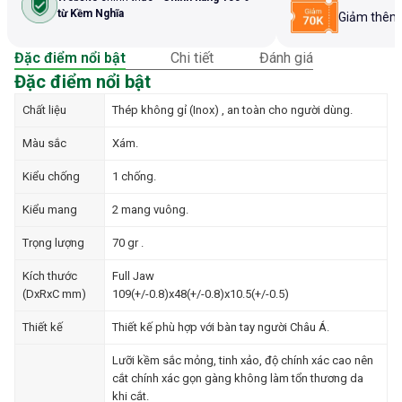
từ Kềm Nghĩa
Giảm thê
Đặc điểm nổi bật
Chi tiết
Đánh giá
Đặc điểm nổi bật
Chất liệu
Thép không gỉ (Inox) , an toàn cho người dùng.
Màu sắc
Xám.
Kiểu chống
1 chống.
Kiểu mang
2 mang vuông.
Trọng lượng
70 gr .
Kích thước
Full Jaw
(DxRxC mm)
109(+/-0.8)x48(+/-0.8)x10.5(+/-0.5)
Thiết kế
Thiết kế phù hợp với bàn tay người Châu Á.
Lưỡi kềm sắc mỏng, tinh xảo, độ chính xác cao nên
cắt chính xác gọn gàng không làm tổn thương da
khi cắt.