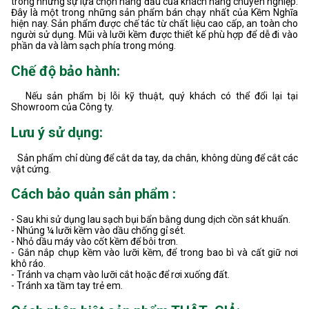
trong những sự lựa chọn hàng đầu của khách hàng chuyên nghiệp.
Đây là một trong những sản phẩm bán chạy nhất của Kềm Nghĩa
hiện nay. Sản phẩm được chế tác từ chất liệu cao cấp, an toàn cho
người sử dụng. Mũi và lưỡi kềm được thiết kế phù hợp để dễ đi vào
phần da và làm sạch phía trong móng.
Chế độ bảo hành:
Nếu sản phẩm bị lỗi kỹ thuật, quý khách có thể đổi lại tại
Showroom của Công ty.
Lưu ý sử dụng:
Sản phẩm chỉ dùng để cắt da tay, da chân, không dùng để cắt các
vật cứng.
Cách bảo quản sản phẩm :
- Sau khi sử dụng lau sạch bụi bẩn bằng dung dịch cồn sát khuẩn.
- Nhúng ¼ lưỡi kềm vào dầu chống gỉ sét.
- Nhỏ dầu máy vào cốt kềm để bôi trơn.
- Gắn nắp chụp kềm vào lưỡi kềm, để trong bao bì và cất giữ nơi
khô ráo.
- Tránh va chạm vào lưỡi cắt hoặc để rơi xuống đất.
- Tránh xa tầm tay trẻ em.