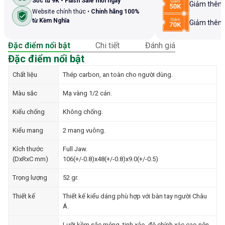
Sốc từ 9K • Flash Sale mỗi ngày
Giảm thê
Website chính thức •
Chính hãng 100%
từ Kềm Nghĩa
Giảm thê
Đặc điểm nổi bật
Chi tiết
Đánh giá
Đặc điểm nổi bật
Chất liệu
Thép carbon, an toàn cho người dùng.
Màu sắc
Mạ vàng 1/2 cán.
Kiểu chống
Không chống.
Kiểu mang
2 mang vuông.
Kích thước
Full Jaw.
(DxRxC mm)
106(+/-0.8)x48(+/-0.8)x9.0(+/-0.5)
Trọng lượng
52 gr.
Thiết kế
Thiết kế kiểu dáng phù hợp với bàn tay người Châu
Á.
Lưỡi kềm sắc mỏng, tinh xảo, độ chính xác cao nên