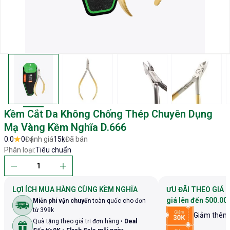
Kềm Cắt Da Không Chống Thép Chuyên Dụng
Mạ Vàng Kềm Nghĩa D.666
0.0
0
Đánh giá
15k
Đã bán
Phân loại:
Tiêu chuẩn
LỢI ÍCH MUA HÀNG CÙNG KỀM NGHĨA
ƯU ĐÃI THEO GIÁ 
giá lên đến 500.00
Miễn phí vận chuyển
toàn quốc cho đơn
từ 399k
Giảm thê
Quà tặng theo giá trị đơn hàng •
Deal