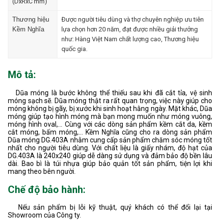
(DxRxC mm)
Thương hiệu
Được người tiêu dùng và thợ chuyên nghiệp ưu tiên
Kềm Nghĩa
lựa chọn hơn 20 năm, đạt được nhiều giải thưởng
như: Hàng Việt Nam chất lượng cao, Thương hiệu
quốc gia.
Mô tả:
Dũa móng là bước không thể thiếu sau khi đã cắt tỉa, vệ sinh
móng sạch sẽ. Dũa móng thật ra rất quan trọng, việc này giúp cho
móng không bị gãy, bị xước khi sinh hoạt hằng ngày. Mặt khác, Dũa
móng giúp tạo hình móng mà bạn mong muốn như móng vuông,
móng hình oval,... Cùng với các dòng sản phẩm kềm cắt da, kềm
cắt móng, bấm móng,... Kềm Nghĩa cũng cho ra dòng sản phẩm
Dũa móng DG.403A nhằm cung cấp sản phẩm chăm sóc móng tốt
nhất cho người tiêu dùng. Với chất liệu là giấy nhám, độ hạt của
DG.403A là 240x240 giúp dễ dàng sử dụng và đảm bảo độ bền lâu
dài. Bao bì là túi nhựa giúp bảo quản tốt sản phẩm, tiện lợi khi
mang theo bên người.
Chế độ bảo hành:
Nếu sản phẩm bị lỗi kỹ thuật, quý khách có thể đổi lại tại
Showroom của Công ty.