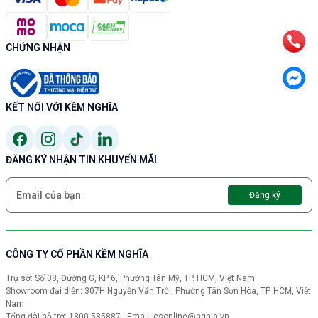
CHỨNG NHẬN
KẾT NỐI VỚI KỀM NGHĨA
ĐĂNG KÝ NHẬN TIN KHUYẾN MÃI
Đăng ký
CÔNG TY CỔ PHẦN KỀM NGHĨA
Trụ sở: Số 08, Đường G, KP 6, Phường Tân Mỹ, TP. HCM, Việt Nam
Showroom đại diện: 307H Nguyễn Văn Trỗi, Phường Tân Sơn Hòa, TP. HCM, Việt
Nam
Tổng đài hỗ trợ: 1800 585887 - Email: csonline@nghia.vn