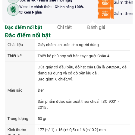
Sốc từ 9K • Flash Sale mỗi ngày
Giảm thê
Website chính thức •
Chính hãng 100%
từ Kềm Nghĩa
Giảm thê
Đặc điểm nổi bật
Chi tiết
Đánh giá
Đặc điểm nổi bật
Chất liệu
Giấy nhám, an toàn cho người dùng.
Thiết kế
Thiết kế phù hợp với bàn tay người Châu Á.
Dũa giấy có đầu bầu, độ hạt của Dũa là 240x240, dễ
dàng sử dụng và có độ bền lâu dài.
Bao gồm: 6 chiếc/vỉ.
Màu sắc
Đen
Sản phẩm được sản xuất theo chuẩn ISO 9001 -
2015 .
Trọng lượng
50 gr
Kích thước
177 (+/-1) x 16 (+/-0,5) x 1,6 (+/-0,2) mm