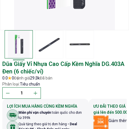
Dũa Giấy Vỉ Nhựa Cao Cấp Kềm Nghĩa DG.403A
Đen (6 chiếc/vỉ)
0.0
0
Đánh giá
29.3k
Đã bán
Phân loại:
Tiêu chuẩn
LỢI ÍCH MUA HÀNG CÙNG KỀM NGHĨA
ƯU ĐÃI THEO GIÁ 
giá lên đến 500.00
Miễn phí vận chuyển
toàn quốc cho đơn
từ 399k
Giảm thê
Quà tặng theo giá trị đơn hàng •
Deal