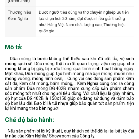
(DxRxC mm)
Thương hiệu
Được người tiêu dùng và thợ chuyên nghiệp ưu tiên
Kềm Nghĩa
lựa chọn hơn 20 năm, đạt được nhiều giải thưởng
như: Hàng Việt Nam chất lượng cao, Thương hiệu
quốc gia.
Mô tả:
Dũa móng là bước không thể thiếu sau khi đã cắt tỉa, vệ sinh
móng sạch sẽ. Dũa móng thật ra rất quan trọng, việc này giúp cho
móng không bị gãy, bị xước trong quá trình sinh hoạt hằng ngày.
Mặt khác, Dũa móng giúp tạo hình móng mà bạn mong muốn như
móng vuông, móng hình oval,... Cùng với các dòng sản phẩm kềm
cắt da, kềm cắt móng, bấm móng,... Kềm Nghĩa cũng cho ra dòng
sản phẩm Dũa móng DG.402B nhằm cung cấp sản phẩm chăm
sóc móng tốt nhất cho người tiêu dùng. Với chất liệu là giấy nhám,
độ hạt của DG.402B là 150x150 giúp dễ dàng sử dụng và đảm bảo
độ bền lâu dài. Bao bì là túi nhựa giúp bảo quản tốt sản phẩm, tiện
lợi khi mang theo bên người.
Chế độ bảo hành:
Nếu sản phẩm bị lỗi kỹ thuật, quý khách có thể đổi lại tại bất kỳ đại
lý nào của Kềm Nghĩa/ Showroom của Công ty.