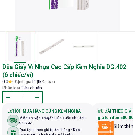
Dũa Giấy Vỉ Nhựa Cao Cấp Kềm Nghĩa DG.402
(6 chiếc/vỉ)
0.0
0
Đánh giá
11.1k
Đã bán
Phân loại:
Tiêu chuẩn
LỢI ÍCH MUA HÀNG CÙNG KỀM NGHĨA
ƯU ĐÃI THEO GIÁ 
giá lên đến 500.00
Miễn phí vận chuyển
toàn quốc cho đơn
từ 399k
Giảm thê
Quà tặng theo giá trị đơn hàng •
Deal