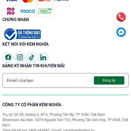
CHỨNG NHẬN
KẾT NỐI VỚI KỀM NGHĨA
ĐĂNG KÝ NHẬN TIN KHUYẾN MÃI
Đăng ký
CÔNG TY CỔ PHẦN KỀM NGHĨA
Trụ sở: Số 08, Đường G, KP 6, Phường Tân Mỹ, TP. HCM, Việt Nam
Showroom đại diện: 307H Nguyễn Văn Trỗi, Phường Tân Sơn Hòa, TP. HCM, Việt
Nam
Tổng đài hỗ trợ: 1800 585887 - Email: csonline@nghia.vn