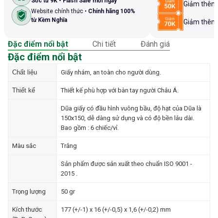
Sốc từ 9K • Flash Sale mỗi ngày
Giảm thê
Website chính thức •
Chính hãng 100%
từ Kềm Nghĩa
Giảm thê
Đặc điểm nổi bật
Chi tiết
Đánh giá
Đặc điểm nổi bật
Chất liệu
Giấy nhám, an toàn cho người dùng.
Thiết kế
Thiết kế phù hợp với bàn tay người Châu Á.
Dũa giấy có đầu hình vuông bầu, độ hạt của Dũa là
150x150, dễ dàng sử dụng và có độ bền lâu dài.
Bao gồm : 6 chiếc/vỉ.
Màu sắc
Trắng
Sản phẩm được sản xuất theo chuẩn ISO 9001 -
2015 .
Trọng lượng
50 gr
Kích thước
177 (+/-1) x 16 (+/-0,5) x 1,6 (+/-0,2) mm