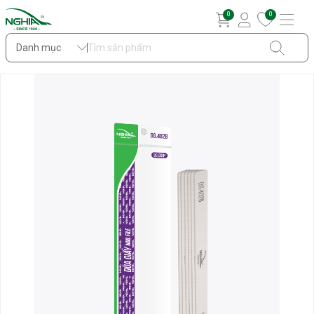
0
0
Danh mục