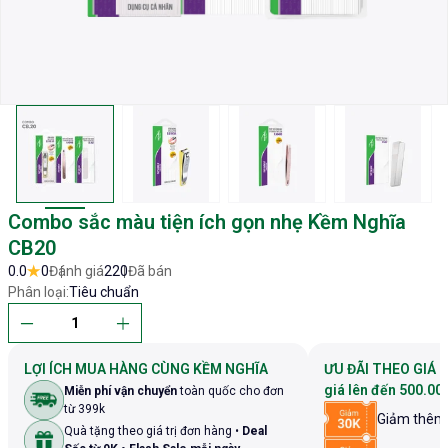
Combo sắc màu tiện ích gọn nhẹ Kềm Nghĩa
CB20
0.0
0
Đánh giá
220
Đã bán
Phân loại:
Tiêu chuẩn
LỢI ÍCH MUA HÀNG CÙNG KỀM NGHĨA
ƯU ĐÃI THEO GIÁ 
giá lên đến 500.00
Miễn phí vận chuyển
toàn quốc cho đơn
từ 399k
Giảm thê
Quà tặng theo giá trị đơn hàng •
Deal