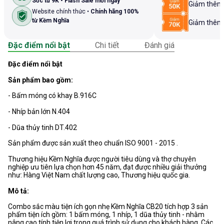
Sốc từ 9K • Flash Sale mỗi ngày
Giảm thê
Website chính thức •
Chính hãng 100%
từ Kềm Nghĩa
Giảm thê
Đặc điểm nổi bật
Chi tiết
Đánh giá
Đặc điểm nổi bật
Sản phẩm bao gồm:
- Bấm móng có khay B.916C
- Nhíp bản lớn N.404
- Dũa thủy tinh DT.402
Sản phẩm được sản xuất theo chuẩn ISO 9001 - 2015 .
Thương hiệu Kềm Nghĩa được người tiêu dùng và thợ chuyên
nghiệp ưu tiên lựa chọn hơn 45 năm, đạt được nhiều giải thưởng
như: Hàng Việt Nam chất lượng cao, Thương hiệu quốc gia.
Mô tả:
Combo sắc màu tiện ích gọn nhẹ Kềm Nghĩa CB20 tích hợp 3 sản
phẩm tiện ích gồm: 1 bấm móng, 1 nhíp, 1 dũa thủy tinh - nhằm
nâng cao tính tiện lợi trong quá trình sử dụng cho khách hàng. Các