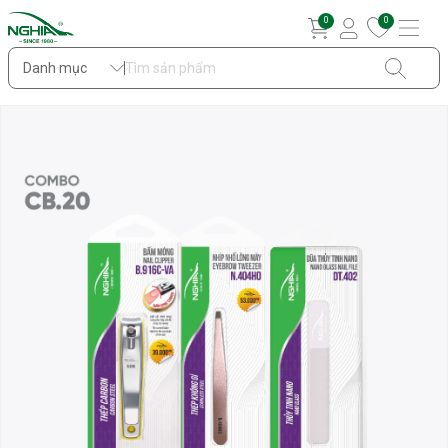
0
0
Danh mục