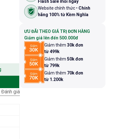
Flash Sale mỗi ngày
Website chính thức •
Chính
hãng 100% từ Kềm Nghĩa
ƯU ĐÃI THEO GIÁ TRỊ ĐƠN HÀNG
Giảm giá lên đến 500.000đ
Giảm thêm
30k đơn
từ 499k
Giảm thêm
50k đơn
từ 799k
g
Giảm thêm
70k đơn
từ 1.200k
Đánh giá