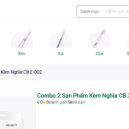
Danh mục
Kéo
Sủi
Dũa
S
Kềm Nghĩa CB.2-002
Combo 2 Sản Phẩm Kềm Nghĩa CB.
0.0
0
Đánh giá
1.5k
Đã bán