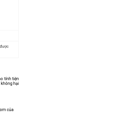
 được
.
 tính tiện
 không hại
room của