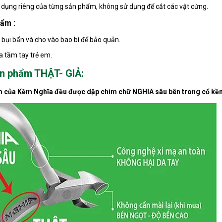
 dụng riêng của từng sản phẩm, không sử dụng để cắt các vật cứng.
hẩm :
 bụi bẩn và cho vào bao bì để bảo quản.
xa tầm tay trẻ em.
ản phẩm THẬT- GIẢ:
m của Kềm Nghĩa đều được dập chìm chữ NGHIA sâu bên trong cổ kề