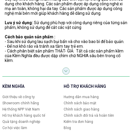
dụng cho khách hàng. Các sản phẩm được áp dụng công nghệ xi
mạ an toàn, không hại da tay. Các sản phẩm được áp dụng công
nghệ mài bén mới giúp khách hàng dễ dàng sử dụng.
Lưu ý sử dụng:
Sử dụng phù hợp với công dụng riêng của từng sản
phẩm, không sử dụng để cắt các vật cứng
Cách bảo quản sản phẩm :
- Sau khi sử dụng lau sạch bụi bẩn và cho vào bao bì để bảo quản.
- Để nơi khô ráo và tránh xa tầm tay trẻ em.
- Cách phân biệt sản phẩm THẬT- GIẢ: Tất cả các sản phẩm kềm
của Kềm Nghĩa đều được dập chìm chữ NGHIA sâu bên trong cổ
kềm.
KỀM NGHĨA
HỖ TRỢ KHÁCH HÀNG
Giới thiệu về công ty
Hướng dẫn mua hàng
Showroom chính hãng
Chính sách bảo mật
Hệ thống NPP Việt Nam
Chính sách giao hàng
Hỗ trợ khách hàng quốc tế
Chính sách đổi trả và hoàn tiền
Quà tặng doanh nghiệp
Kiểm tra đơn hàng
Cơ hội việc làm
Blog