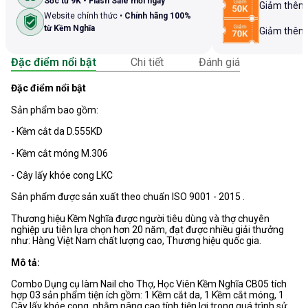
Sốc từ 9K • Flash Sale mỗi ngày
Giảm thê
Website chính thức •
Chính hãng 100%
từ Kềm Nghĩa
Giảm thê
Đặc điểm nổi bật
Chi tiết
Đánh giá
Đặc điểm nổi bật
Sản phẩm bao gồm:
- Kềm cắt da D.555KD
- Kềm cắt móng M.306
- Cây lấy khóe cong LKC
Sản phẩm được sản xuất theo chuẩn ISO 9001 - 2015 .
Thương hiệu Kềm Nghĩa được người tiêu dùng và thợ chuyên
nghiệp ưu tiên lựa chọn hơn 20 năm, đạt được nhiều giải thưởng
như: Hàng Việt Nam chất lượng cao, Thương hiệu quốc gia.
Mô tả:
Combo Dụng cụ làm Nail cho Thợ, Học Viên Kềm Nghĩa CB05 tích
hợp 03 sản phẩm tiện ích gồm: 1 Kềm cắt da, 1 Kềm cắt móng, 1
Cây lấy khóe cong, nhằm nâng cao tính tiện lợi trong quá trình sử