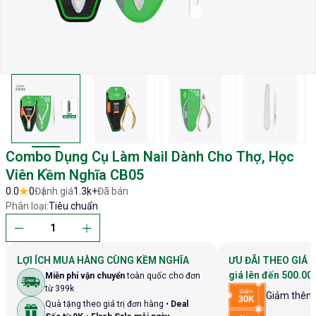
Combo Dụng Cụ Làm Nail Dành Cho Thợ, Học
Viên Kềm Nghĩa CB05
0.0
0
Đánh giá
1.3k+
Đã bán
Phân loại:
Tiêu chuẩn
LỢI ÍCH MUA HÀNG CÙNG KỀM NGHĨA
ƯU ĐÃI THEO GIÁ 
giá lên đến 500.00
Miễn phí vận chuyển
toàn quốc cho đơn
từ 399k
Giảm thê
Quà tặng theo giá trị đơn hàng •
Deal