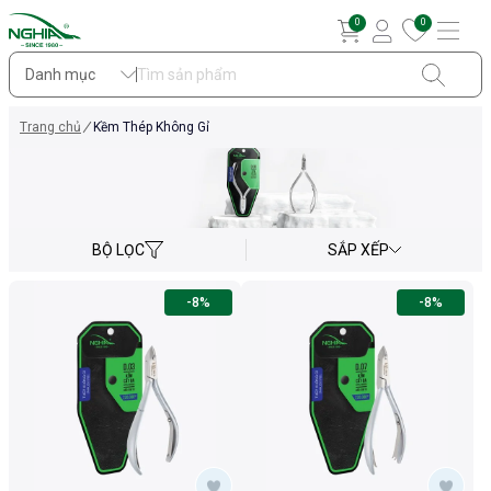
0
0
Danh mục
Trang chủ
Kềm Thép Không Gỉ
BỘ LỌC
SẮP XẾP
-8%
-8%