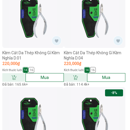
Kềm Cắt Da Thép Không Gỉ Kềm
Kềm Cắt Da Thép Không Gỉ Kềm
Nghĩa D.01
Nghĩa D.04
220,000₫
220,000₫
Kích thước lưỡi:
Kích thước lưỡi:
14
16
14
16
Mua
Mua
Đã bán: 165.6k+
Đã bán: 114.4k+
-8%