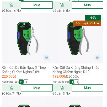
Mua
Mua
Đã bán: 16.7k+
Đã bán: 5.8k+
-10%
Độc quyền Online
Kềm Cắt Da Bán Nguyệt Thép
Kềm Cắt Da Không Chống Thép
Không Gỉ Kềm Nghĩa D.09
Không Gỉ Kềm Nghĩa D.10
220,000₫
198,000₫
220,000₫
Kích thước lưỡi:
Kích thước lưỡi:
14
16
14
16
Mua
Mua
Đã bán: 71.7k+
Đã bán: 5.4k+