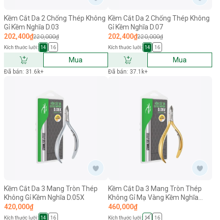
Kềm Cắt Da 2 Chống Thép Không
Kềm Cắt Da 2 Chống Thép Không
Gỉ Kềm Nghĩa D.03
Gỉ Kềm Nghĩa D.07
202,400₫
202,400₫
220,000₫
220,000₫
Kích thước lưỡi:
Kích thước lưỡi:
14
16
14
16
Mua
Mua
Đã bán: 31.6k+
Đã bán: 37.1k+
Kềm Cắt Da 3 Mang Tròn Thép
Kềm Cắt Da 3 Mang Tròn Thép
Không Gỉ Kềm Nghĩa D.05X
Không Gỉ Mạ Vàng Kềm Nghĩa
D.05V
420,000₫
460,000₫
Kích thước lưỡi:
Kích thước lưỡi:
14
16
14
16