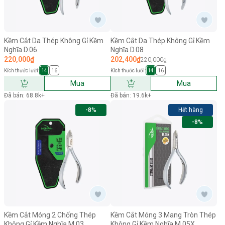
Kềm Cắt Da Thép Không Gỉ Kềm
Kềm Cắt Da Thép Không Gỉ Kềm
Nghĩa D.06
Nghĩa D.08
220,000₫
202,400₫
220,000₫
Kích thước lưỡi:
Kích thước lưỡi:
14
16
14
16
Mua
Mua
Đã bán: 68.8k+
Đã bán: 19.6k+
-8%
Hết hàng
-8%
Kềm Cắt Móng 2 Chống Thép
Kềm Cắt Móng 3 Mang Tròn Thép
Không Gỉ Kềm Nghĩa M.03
Không Gỉ Kềm Nghĩa M.05X