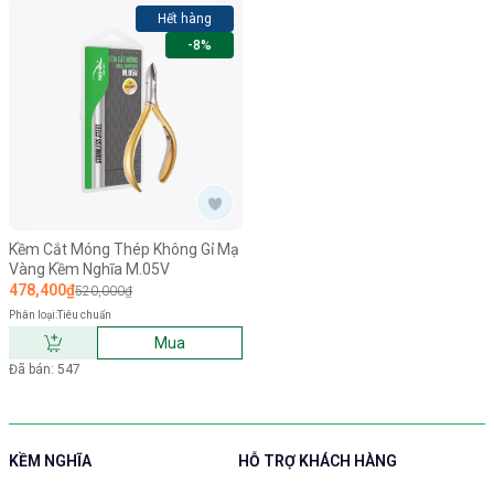
Hết hàng
-8%
Kềm Cắt Móng Thép Không Gỉ Mạ
Vàng Kềm Nghĩa M.05V
478,400₫
520,000₫
Phân loại:
Tiêu chuẩn
Mua
Đã bán: 547
KỀM NGHĨA
HỖ TRỢ KHÁCH HÀNG