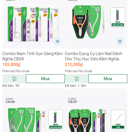
Combo Nam Tính Gọn Gàng Kềm
Combo Dụng Cụ Làm Nail Dành
Nghĩa CB04
Cho Thợ, Học Viên Kềm Nghĩa
CB05
193,000₫
212,000₫
Phân loại:
Tiêu chuẩn
Phân loại:
Tiêu chuẩn
Mua
Mua
Đã bán: 99
Đã bán: 1.3k+