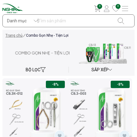
0
0
Danh mục
Trang chủ
Combo Gọn Nhẹ - Tiện Lợi
BỘ LỌC
SẮP XẾP
-8%
-8%