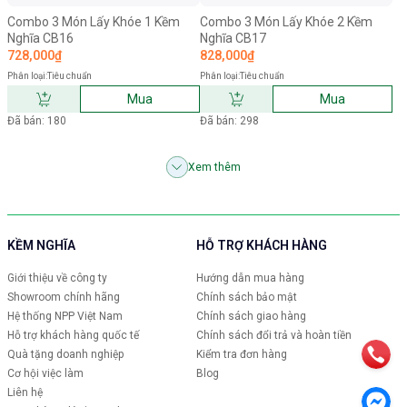
Combo 3 Món Lấy Khóe 1 Kềm
Combo 3 Món Lấy Khóe 2 Kềm
Nghĩa CB16
Nghĩa CB17
728,000₫
828,000₫
Phân loại:
Tiêu chuẩn
Phân loại:
Tiêu chuẩn
Mua
Mua
Đã bán: 180
Đã bán: 298
Xem thêm
KỀM NGHĨA
HỖ TRỢ KHÁCH HÀNG
Giới thiệu về công ty
Hướng dẫn mua hàng
Showroom chính hãng
Chính sách bảo mật
Hệ thống NPP Việt Nam
Chính sách giao hàng
Hỗ trợ khách hàng quốc tế
Chính sách đổi trả và hoàn tiền
Quà tặng doanh nghiệp
Kiểm tra đơn hàng
Cơ hội việc làm
Blog
Liên hệ