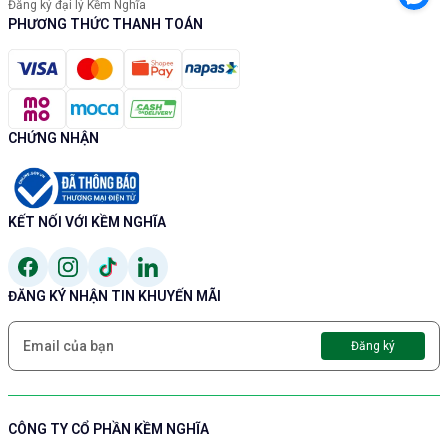
Đăng ký đại lý Kềm Nghĩa
PHƯƠNG THỨC THANH TOÁN
CHỨNG NHẬN
KẾT NỐI VỚI KỀM NGHĨA
ĐĂNG KÝ NHẬN TIN KHUYẾN MÃI
Đăng ký
CÔNG TY CỔ PHẦN KỀM NGHĨA