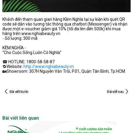
Khách đến tham quan gian hàng Kềm Nghĩa tại sự kiện khi quét QR
code sẽ dẫn vào tương tác thông qua chatbot (Messenger) và nhận
được một e-voucher giảm giá 10% (tối đa lên đến 500k) khi mua
hàng trên www.nghiabeauty.vn
- Số lượng: 300 mã
KỀM NGHĨA -
“Cho Cuộc Sống Luôn Có Nghĩa”
☎
HOTLINE: 1800-58-58-87
🔁
Website:
http://www.nghiabeauty.vn
🏡
Showroom: 307H Nguyễn Văn Trỗi, P.01, Quận Tân Bình, Tp.HCM.
Bài viết trước
Bài viết sau
Bài viết liên quan