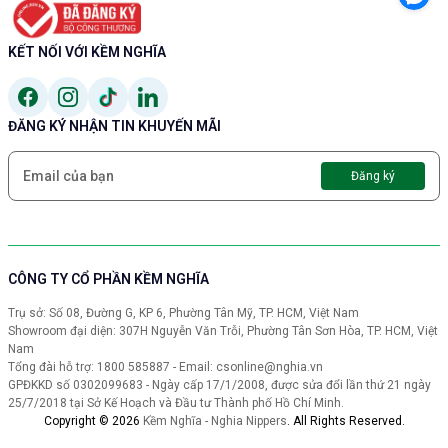
KẾT NỐI VỚI KỀM NGHĨA
ĐĂNG KÝ NHẬN TIN KHUYẾN MÃI
Đăng ký
CÔNG TY CỔ PHẦN KỀM NGHĨA
Trụ sở: Số 08, Đường G, KP 6, Phường Tân Mỹ, TP. HCM, Việt Nam
Showroom đại diện: 307H Nguyễn Văn Trỗi, Phường Tân Sơn Hòa, TP. HCM, Việt
Nam
Tổng đài hỗ trợ: 1800 585887 - Email: csonline@nghia.vn
GPĐKKD số 0302099683 - Ngày cấp 17/1/2008, được sửa đổi lần thứ 21 ngày
25/7/2018 tại Sở Kế Hoạch và Đầu tư Thành phố Hồ Chí Minh.
Copyright © 2026
Kềm Nghĩa - Nghia Nippers
.
All Rights Reserved.