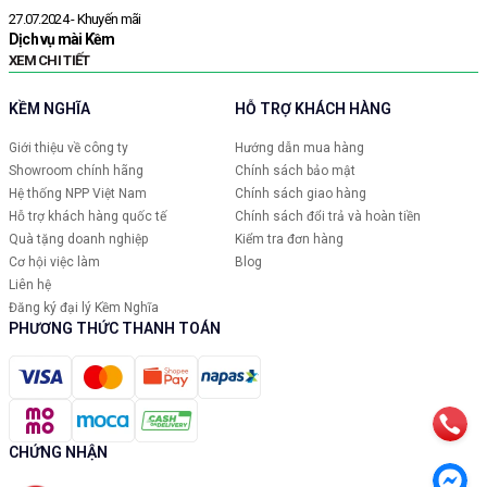
N
27.07.2024 - Khuyến mãi
X
Dịch vụ mài Kềm
XEM CHI TIẾT
KỀM NGHĨA
HỖ TRỢ KHÁCH HÀNG
Giới thiệu về công ty
Hướng dẫn mua hàng
Showroom chính hãng
Chính sách bảo mật
Hệ thống NPP Việt Nam
Chính sách giao hàng
Hỗ trợ khách hàng quốc tế
Chính sách đổi trả và hoàn tiền
Quà tặng doanh nghiệp
Kiểm tra đơn hàng
Cơ hội việc làm
Blog
Liên hệ
Đăng ký đại lý Kềm Nghĩa
PHƯƠNG THỨC THANH TOÁN
CHỨNG NHẬN