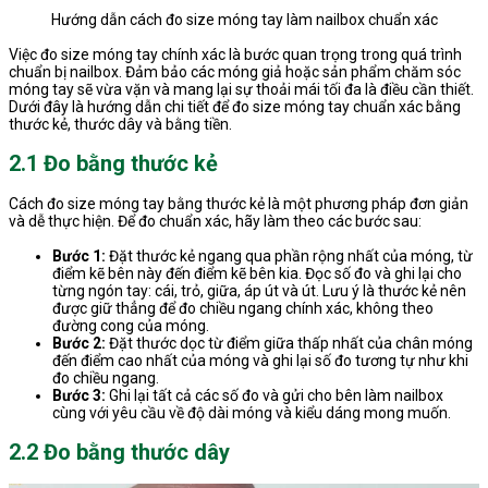
Hướng dẫn cách đo size móng tay làm nailbox chuẩn xác
Việc đo size móng tay chính xác là bước quan trọng trong quá trình
chuẩn bị nailbox. Đảm bảo các móng giả hoặc sản phẩm chăm sóc
móng tay sẽ vừa vặn và mang lại sự thoải mái tối đa là điều cần thiết.
Dưới đây là hướng dẫn chi tiết để đo size móng tay chuẩn xác bằng
thước kẻ, thước dây và bằng tiền.
2.1 Đo bằng thước kẻ
Cách đo size móng tay bằng thước kẻ là một phương pháp đơn giản
và dễ thực hiện. Để đo chuẩn xác, hãy làm theo các bước sau:
Bước 1:
Đặt thước kẻ ngang qua phần rộng nhất của móng, từ
điểm kẽ bên này đến điểm kẽ bên kia. Đọc số đo và ghi lại cho
từng ngón tay: cái, trỏ, giữa, áp út và út. Lưu ý là thước kẻ nên
được giữ thẳng để đo chiều ngang chính xác, không theo
đường cong của móng.
Bước 2:
Đặt thước dọc từ điểm giữa thấp nhất của chân móng
đến điểm cao nhất của móng và ghi lại số đo tương tự như khi
đo chiều ngang.
Bước 3:
Ghi lại tất cả các số đo và gửi cho bên làm nailbox
cùng với yêu cầu về độ dài móng và kiểu dáng mong muốn.
2.2 Đo bằng thước dây