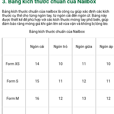
3. Bảng kích thước chuẩn của Nailbox
Bảng kích thước chuẩn của nailbox là công cụ giúp xác định các kích
thước cụ thể cho từng ngón tay, từ ngón cái đến ngón út. Bảng này
được thiết kế để phù hợp với các kích thước móng tay phổ biến, giúp
đảm bảo rằng móng giả khi gắn lên sẽ vừa vặn và không bị lỏng lẻo.
Bảng kích thước chuẩn của Nailbox
Ngón cái
Ngón trỏ
Ngón giữa
Ngón áp 
Form XS
14
10
11
10
Form S
15
11
12
11
Form M
16
12
13
12