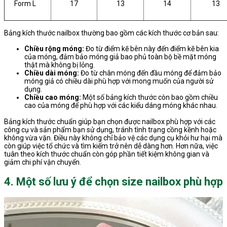
Form L
17
13
14
13
Bảng kích thước nailbox thường bao gồm các kích thước cơ bản sau:
Chiều rộng móng:
Đo từ điểm kẽ bên này đến điểm kẽ bên kia
của móng, đảm bảo móng giả bao phủ toàn bộ bề mặt móng
thật mà không bị lỏng.
Chiều dài móng:
Đo từ chân móng đến đầu móng để đảm bảo
móng giả có chiều dài phù hợp với mong muốn của người sử
dụng.
Chiều cao móng:
Một số bảng kích thước còn bao gồm chiều
cao của móng để phù hợp với các kiểu dáng móng khác nhau.
Bảng kích thước chuẩn giúp bạn chọn được nailbox phù hợp với các
công cụ và sản phẩm bạn sử dụng, tránh tình trạng cồng kềnh hoặc
không vừa vặn. Điều này không chỉ bảo vệ các dụng cụ khỏi hư hại mà
còn giúp việc tổ chức và tìm kiếm trở nên dễ dàng hơn. Hơn nữa, việc
tuân theo kích thước chuẩn còn góp phần tiết kiệm không gian và
giảm chi phí vận chuyển.
4. Một số lưu ý để chọn size nailbox phù hợp