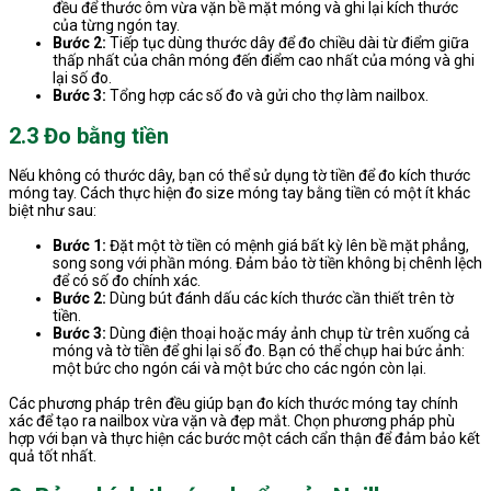
đều để thước ôm vừa vặn bề mặt móng và ghi lại kích thước
của từng ngón tay.
Bước 2:
Tiếp tục dùng thước dây để đo chiều dài từ điểm giữa
thấp nhất của chân móng đến điểm cao nhất của móng và ghi
lại số đo.
Bước 3:
Tổng hợp các số đo và gửi cho thợ làm nailbox.
2.3 Đo bằng tiền
Nếu không có thước dây, bạn có thể sử dụng tờ tiền để đo kích thước
móng tay. Cách thực hiện đo size móng tay bằng tiền có một ít khác
biệt như sau:
Bước 1:
Đặt một tờ tiền có mệnh giá bất kỳ lên bề mặt phẳng,
song song với phần móng. Đảm bảo tờ tiền không bị chênh lệch
để có số đo chính xác.
Bước 2:
Dùng bút đánh dấu các kích thước cần thiết trên tờ
tiền.
Bước 3:
Dùng điện thoại hoặc máy ảnh chụp từ trên xuống cả
móng và tờ tiền để ghi lại số đo. Bạn có thể chụp hai bức ảnh:
một bức cho ngón cái và một bức cho các ngón còn lại.
Các phương pháp trên đều giúp bạn đo kích thước móng tay chính
xác để tạo ra nailbox vừa vặn và đẹp mắt. Chọn phương pháp phù
hợp với bạn và thực hiện các bước một cách cẩn thận để đảm bảo kết
quả tốt nhất.