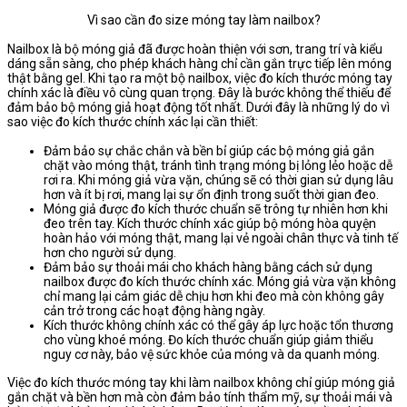
Vì sao cần đo size móng tay làm nailbox?
Nailbox là bộ móng giả đã được hoàn thiện với sơn, trang trí và kiểu
dáng sẵn sàng, cho phép khách hàng chỉ cần gắn trực tiếp lên móng
thật bằng gel. Khi tạo ra một bộ nailbox, việc đo kích thước móng tay
chính xác là điều vô cùng quan trọng. Đây là bước không thể thiếu để
đảm bảo bộ móng giả hoạt động tốt nhất. Dưới đây là những lý do vì
sao việc đo kích thước chính xác lại cần thiết:
Đảm bảo sự chắc chắn và bền bỉ giúp các bộ móng giả gắn
chặt vào móng thật, tránh tình trạng móng bị lỏng lẻo hoặc dễ
rơi ra. Khi móng giả vừa vặn, chúng sẽ có thời gian sử dụng lâu
hơn và ít bị rơi, mang lại sự ổn định trong suốt thời gian đeo.
Móng giả được đo kích thước chuẩn sẽ trông tự nhiên hơn khi
đeo trên tay. Kích thước chính xác giúp bộ móng hòa quyện
hoàn hảo với móng thật, mang lại vẻ ngoài chân thực và tinh tế
hơn cho người sử dụng.
Đảm bảo sự thoải mái cho khách hàng bằng cách sử dụng
nailbox được đo kích thước chính xác. Móng giả vừa vặn không
chỉ mang lại cảm giác dễ chịu hơn khi đeo mà còn không gây
cản trở trong các hoạt động hàng ngày.
Kích thước không chính xác có thể gây áp lực hoặc tổn thương
cho vùng khoé móng. Đo kích thước chuẩn giúp giảm thiểu
nguy cơ này, bảo vệ sức khỏe của móng và da quanh móng.
Việc đo kích thước móng tay khi làm nailbox không chỉ giúp móng giả
gắn chặt và bền hơn mà còn đảm bảo tính thẩm mỹ, sự thoải mái và