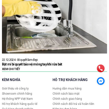
22.12.2024 - Bí quyết làm đẹp
2
Bật mí bí quyết bảo vệ móng tay khi rửa bát
G
XEM CHI TIẾT
X
KỀM NGHĨA
HỖ TRỢ KHÁCH HÀNG
Giới thiệu về công ty
Hướng dẫn mua hàng
Showroom chính hãng
Chính sách bảo mật
Hệ thống NPP Việt Nam
Chính sách giao hàng
Hỗ trợ khách hàng quốc tế
Chính sách đổi trả và hoàn tiền
Quà tặng doanh nghiệp
Kiểm tra đơn hàng