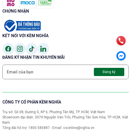
CHỨNG NHẬN
KẾT NỐI VỚI KỀM NGHĨA
ĐĂNG KÝ NHẬN TIN KHUYẾN MÃI
Đăng ký
CÔNG TY CỔ PHẦN KỀM NGHĨA
Trụ sở: Số 08, Đường G, KP 6, Phường Tân Mỹ, TP. HCM, Việt Nam
Showroom đại diện: 307H Nguyễn Văn Trỗi, Phường Tân Sơn Hòa, TP. HCM, Việt
Nam
Tổng đài hỗ trợ: 1800 585887 - Email: csonline@nghia.vn