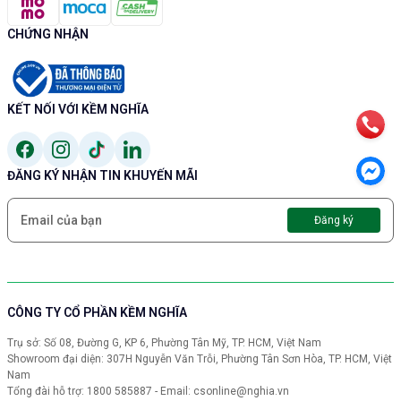
CHỨNG NHẬN
KẾT NỐI VỚI KỀM NGHĨA
ĐĂNG KÝ NHẬN TIN KHUYẾN MÃI
Đăng ký
CÔNG TY CỔ PHẦN KỀM NGHĨA
Trụ sở: Số 08, Đường G, KP 6, Phường Tân Mỹ, TP. HCM, Việt Nam
Showroom đại diện: 307H Nguyễn Văn Trỗi, Phường Tân Sơn Hòa, TP. HCM, Việt
Nam
Tổng đài hỗ trợ: 1800 585887 - Email: csonline@nghia.vn